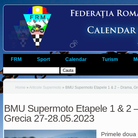
FRM
Sport
Calendar
Turism
M
Home
»
Articole Supermoto
»
BMU Supermoto Etapele 1 & 2 – Drama, Gr
BMU Supermoto Etapele 1 & 2 
Grecia 27-28.05.2023
Primele doua 