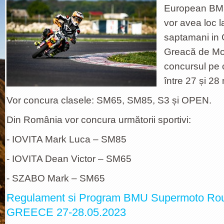
European BM
vor avea loc la
saptamani in 
Greacă de Mot
concursul pe 
între 27 și 28 
Vor concura clasele: SM65, SM85, S3 și OPEN.
Din România vor concura următorii sportivi:
- IOVITA Mark Luca – SM85
- IOVITA Dean Victor – SM65
- SZABO Mark – SM65
Regulament si Program BMU Supermoto R
GREECE 27-28.05.2023