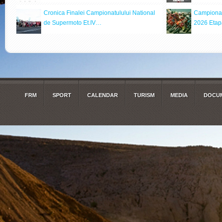
Cronica Finalei Campionatulului National
Campionat
de Supermoto Et.IV…
2026 Etap
FRM
SPORT
CALENDAR
TURISM
MEDIA
DOCUM