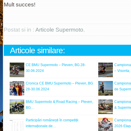
Mult succes!
Postat si in :
Articole Supermoto
,
Articole similare:
CE BMU Supermoto – Pleven, BG 28-
Campionat
30.06.2024
– Visonta
Cronica CE BMU Supermoto – Pleven, BG
Campionat
28-30.06.2024
de Super
BMU Supermoto & Road Racing – Pleven,
Campiona
BG…
& Superm
Participări românești în competiții
Campionat
internaționale de…
2026 Etap