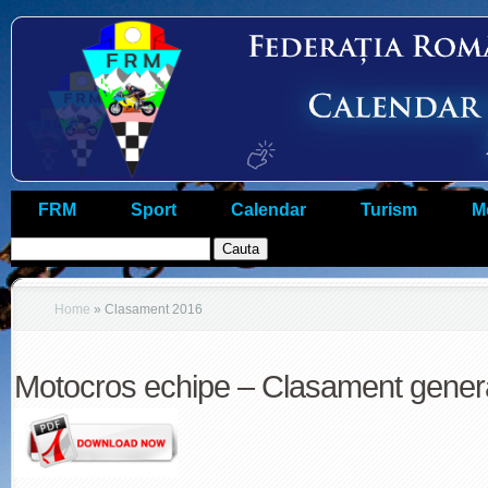
FRM
Sport
Calendar
Turism
M
Home
»
Clasament 2016
Motocros echipe – Clasament gener