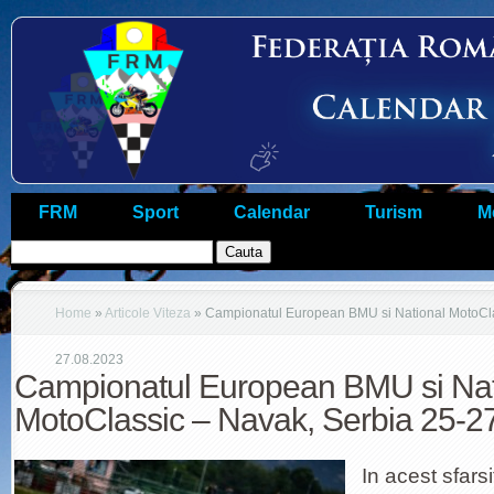
FRM
Sport
Calendar
Turism
M
Home
»
Articole Viteza
»
Campionatul European BMU si National MotoCla
27.08.2023
Campionatul European BMU si Nat
MotoClassic – Navak, Serbia 25-2
In acest sfar