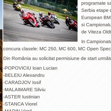
programate sa
Serbia etape 
European BMU 
si Campionatul
de Viteza Oldt
In Campionat
concura clasele: MC 250, MC 600, MC Open Speci
Din România au solicitat permisiune de start următor
-POPOVICIU Ioan Lucian
-BELEIU Alexandru
-CARADJOV Iosif
-MALAIMARE Silviu
-ASTER Iustinian
-STANCA Viorel