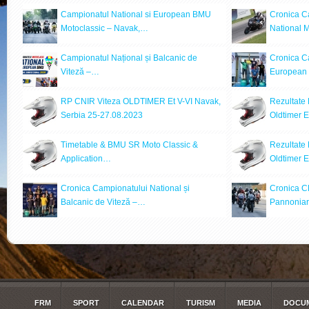
Campionatul National si European BMU
Cronica C
Motoclassic – Navak,…
National 
Campionatul Național și Balcanic de
Cronica Ca
Viteză –…
European
RP CNIR Viteza OLDTIMER Et V-VI Navak,
Rezultate
Serbia 25-27.08.2023
Oldtimer 
Timetable & BMU SR Moto Classic &
Rezultate
Application…
Oldtimer 
Cronica Campionatului National și
Cronica CN
Balcanic de Viteză –…
Pannonia
FRM
SPORT
CALENDAR
TURISM
MEDIA
DOCUM