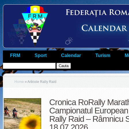
FRM
Sport
Calendar
Turism
M
Home
»
Articole Rally Raid
Cronica RoRally Marat
Campionatul European 
Rally Raid – Râmnicu S
18.07.2026