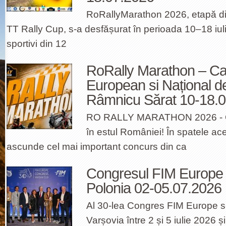
RoRallyMarathon 2026, etapă d
TT Rally Cup, s-a desfășurat în perioada 10–18 iulie
sportivi din 12
RoRally Marathon – Ca
European si Național d
Râmnicu Sărat 10-18.
RO RALLY MARATHON 2026 - Opt
în estul României! În spatele ace
ascunde cel mai important concurs din ca
Congresul FIM Europe 
Polonia 02-05.07.2026
Al 30-lea Congres FIM Europe s-
Varșovia între 2 și 5 iulie 2026 și