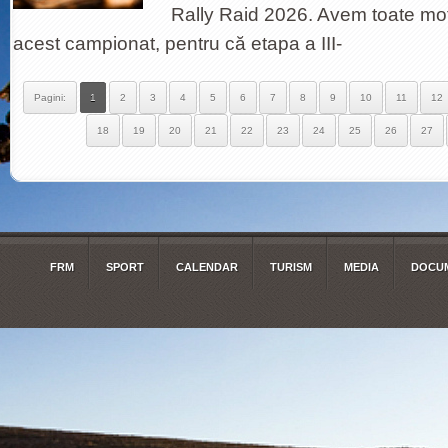
Rally Raid 2026. Avem toate mo
acest campionat, pentru că etapa a III-
Pagini:
1
2
3
4
5
6
7
8
9
10
11
12
18
19
20
21
22
23
24
25
26
27
FRM
SPORT
CALENDAR
TURISM
MEDIA
DOCUM