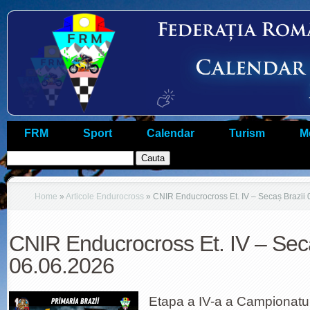
FRM
Sport
Calendar
Turism
M
Home
»
Articole Endurocross
»
CNIR Enducrocross Et. IV – Secaș Brazii
CNIR Enducrocross Et. IV – Seca
06.06.2026
Etapa a IV-a a Campionatul