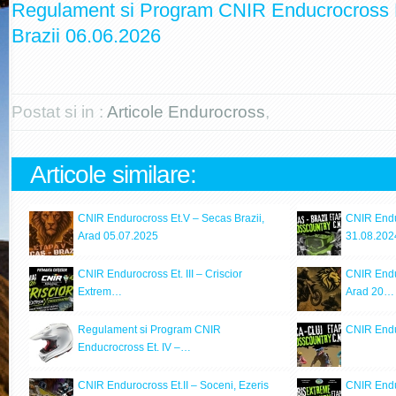
Regulament si Program CNIR Enducrocross E
Brazii 06.06.2026
Postat si in :
Articole Endurocross
,
Articole similare:
CNIR Endurocross Et.V – Secas Brazii,
CNIR Endu
Arad 05.07.2025
31.08.202
CNIR Endurocross Et. III – Criscior
CNIR Endu
Extrem…
Arad 20…
Regulament si Program CNIR
CNIR Endu
Enducrocross Et. IV –…
CNIR Endurocross Et.II – Soceni, Ezeris
CNIR Endur