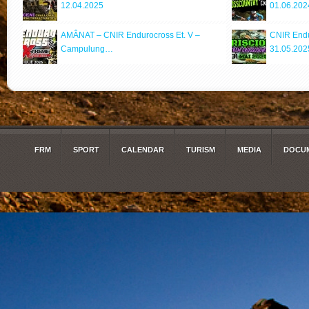
12.04.2025
01.06.202
AMÂNAT – CNIR Endurocross Et. V –
CNIR Endur
Campulung…
31.05.202
FRM
SPORT
CALENDAR
TURISM
MEDIA
DOCUM