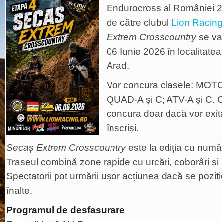
Endurocross al României 2
de către clubul
Lion Racin
Extrem Crosscountry
se va
06 Iunie 2026 în localitatea
Arad.
Vor concura clasele: MOTO-
QUAD-A și C; ATV-A și C. C
concura doar dacă vor exita
înscriși.
Secaș Extrem Crosscountry
este la ediția cu numă
Traseul
combină zone rapide cu urcări, coborâri și 
Spectatorii pot urmării ușor acțiunea dacă se pozi
înalte.
Programul de desfasurare