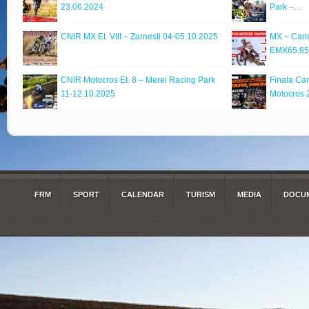
23.06.2024
Park –…
CNIR MX Et. VIII – Zarnesti 04-05.10.2025
MX – Cam
EMX65,85
CNIR Motocros Et. 8 – Merei Racing Park
Finala Ca
11-12.10.2025
Motocros
FRM
SPORT
CALENDAR
TURISM
MEDIA
DOCUM