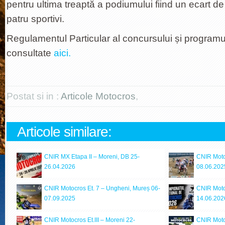
pentru ultima treaptă a podiumului fiind un ecart de
patru sportivi.
Regulamentul Particular al concursului și programul 
consultate
aici.
Postat si in :
Articole Motocros
,
Articole similare:
CNIR MX Etapa II – Moreni, DB 25-
CNIR Motoc
26.04.2026
08.06.202
CNIR Motocros Et. 7 – Ungheni, Mureș 06-
CNIR Moto
07.09.2025
14.06.202
CNIR Motocros Et.III – Moreni 22-
CNIR Moto