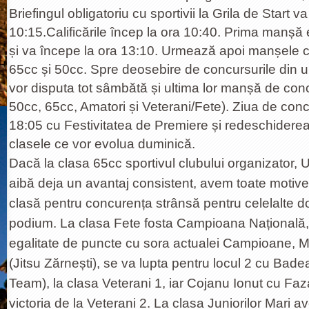
Briefingul obligatoriu cu sportivii la Grila de Start v
10:15.Calificările încep la ora 10:40. Prima manșă 
și va începe la ora 13:10. Urmează apoi manșele cl
65cc și 50cc. Spre deosebire de concursurile din ul
vor disputa tot sâmbătă și ultima lor manșă de conc
50cc, 65cc, Amatori și Veterani/Fete). Ziua de conc
18:05 cu Festivitatea de Premiere și redeschiderea 
clasele ce vor evolua duminică.
Dacă la clasa 65cc sportivul clubului organizator, 
aibă deja un avantaj consistent, avem toate motiv
clasă pentru concurența strânsă pentru celelalte d
podium. La clasa Fete fosta Campioana Națională, 
egalitate de puncte cu sora actualei Campioane, 
(Jitsu Zărnești), se va lupta pentru locul 2 cu Bad
Team), la clasa Veterani 1, iar Cojanu Ionut cu Fa
victoria de la Veterani 2. La clasa Juniorilor Mari av