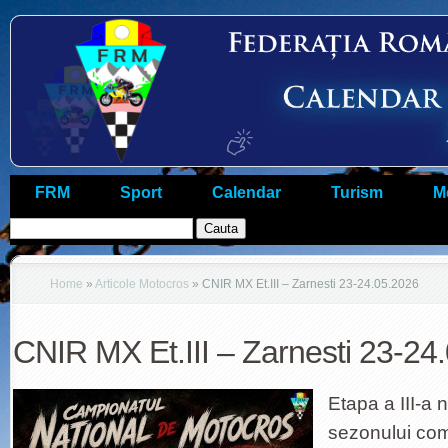
FRM
Sport
Calendar
Turism
M
Home
»
Articole Motocros
»
CNIR MX Et.III – Zarnesti 23-24.05.2026
CNIR MX Et.III – Zarnesti 23-24
Etapa a III-a 
sezonului com