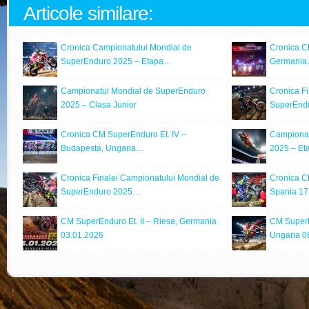
Articole similare:
Cronica Campionatului Mondial de
Cronica CM
SuperEnduro 2025 – Etapa…
Germani
Campionatul Mondial de SuperEnduro
Cronica F
2025 – Clasa Junior
SuperEnd
Cronica CM SuperEnduro Et. IV –
Campionat
Budapesta, Ungaria…
2025 – Et
Cronica Finalei Campionatului Mondial de
Cronica CM
SuperEnduro 2025…
Spania 17
CM SuperEnduro Et. II – Riesa, Germania
CM SuperE
03.01.2026
Ungaria 0