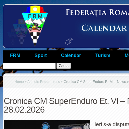
FRM
Sport
Calendar
Turism
M
Home
»
Articole Endurocross
»
Cronica CM SuperEnduro Et. VI – Newcas
Cronica CM SuperEnduro Et. VI –
28.02.2026
Ieri s-a dispu