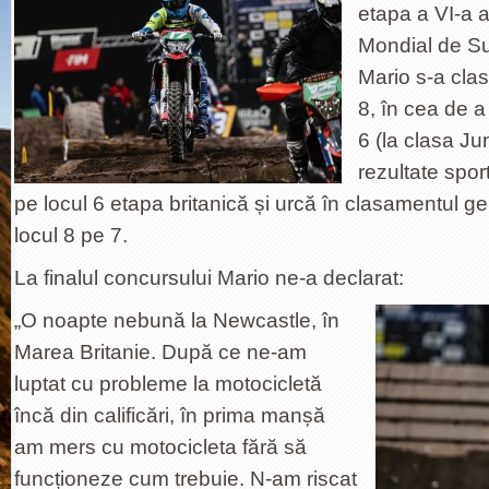
etapa a VI-a 
Mondial de S
Mario s-a cla
8, în cea de a 
6 (la clasa Ju
rezultate spor
pe locul 6 etapa britanică și urcă în clasamentul g
locul 8 pe 7.
La finalul concursului Mario ne-a declarat:
„O noapte nebună la Newcastle, în
Marea Britanie. După ce ne-am
luptat cu probleme la motocicletă
încă din calificări, în prima manșă
am mers cu motocicleta fără să
funcționeze cum trebuie. N-am riscat