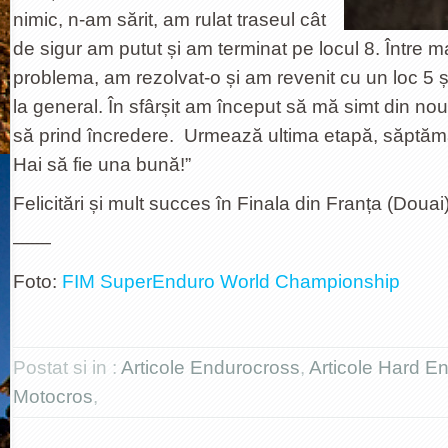
nimic, n-am sărit, am rulat traseul cât
de sigur am putut și am terminat pe locul 8. Între 
problema, am rezolvat-o și am revenit cu un loc 5 ș
la general. În sfârșit am început să mă simt din no
să prind încredere. Urmează ultima etapă, săptămân
Hai să fie una bună!”
Felicitări și mult succes în Finala din Franța (Doua
——
Foto:
FIM SuperEnduro World Championship
Postat si in :
Articole Endurocross
,
Articole Hard E
Motocros
,