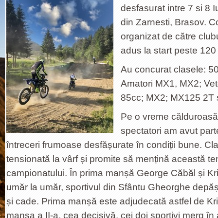
desfasurat intre 7 si 8 
din Zarnesti, Brasov. C
organizat de către clubu
adus la start peste 120 
Au concurat clasele: 50
Amatori MX1, MX2; Vete
85cc; MX2; MX125 2T 
Pe o vreme călduroasă ș
spectatori am avut part
întreceri frumoase desfășurate în condiții bune. C
tensionată la vârf și promite să mențină această ten
campionatului. În prima manșă George Căbăl și K
umăr la umăr, sportivul din Sfântu Gheorghe depă
și cade. Prima manșă este adjudecată astfel de Kr
manșa a II-a, cea decisivă, cei doi sportivi merg în 