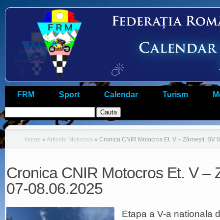
FRM
Sport
Calendar
Turism
M
Home
»
Articole Motocros
»
Cronica CNIR Motocros Et. V – Zărnești, BV 
Cronica CNIR Motocros Et. V – Z
07-08.06.2025
Etapa a V-a nationala 