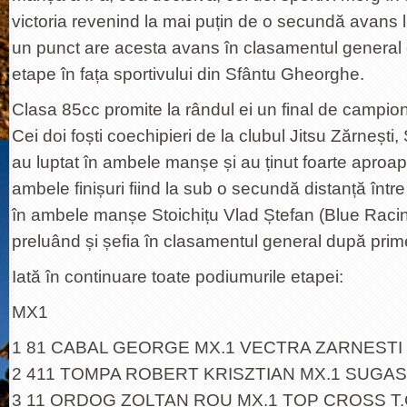
victoria revenind la mai puțin de o secundă avans
un punct are acesta avans în clasamentul general 
etape în fața sportivului din Sfântu Gheorghe.
Clasa 85cc promite la rândul ei un final de campion
Cei doi foști coechipieri de la clubul Jitsu Zărnești,
au luptat în ambele manșe și au ținut foarte aproape
ambele finișuri fiind la sub o secundă distanță între
în ambele manșe Stoichițu Vlad Ștefan (Blue Raci
preluând și șefia în clasamentul general după prim
Iată în continuare toate podiumurile etapei:
MX1
1 81 CABAL GEORGE MX.1 VECTRA ZARNESTI
2 411 TOMPA ROBERT KRISZTIAN MX.1 SUGA
3 11 ORDOG ZOLTAN ROU MX.1 TOP CROSS T.