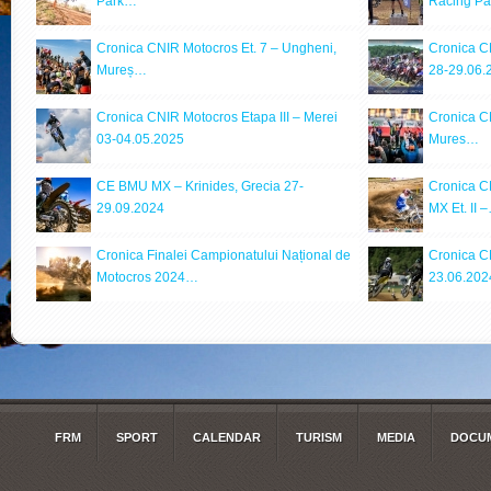
Park…
Racing P
Cronica CNIR Motocros Et. 7 – Ungheni,
Cronica C
Mureș…
28-29.06.
Cronica CNIR Motocros Etapa III – Merei
Cronica C
03-04.05.2025
Mures…
CE BMU MX – Krinides, Grecia 27-
Cronica C
29.09.2024
MX Et. II 
Cronica Finalei Campionatului Național de
Cronica CN
Motocros 2024…
23.06.202
FRM
SPORT
CALENDAR
TURISM
MEDIA
DOCUM