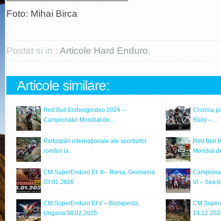
—————————————
Foto: Mihai Birca
Postat si in :
Articole Hard Enduro
,
Articole similare:
Red Bull Erzbergrodeo 2024 –
Cronica pa
Campionatul Mondial de…
Rally –…
Participări internaționale ale sportivilor
Red Bull 
români la…
Mondial 
CM SuperEnduro Et. II – Riesa, Germania
Campionat
03.01.2026
VI – Sea 
CM SuperEnduro Et.V – Budapesta,
CM Superen
Ungaria 08.02.2025
14.12.202