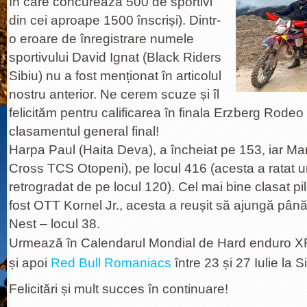
în care concurează 500 de sportivi
din cei aproape 1500 înscriși). Dintr-
o eroare de înregistrare numele
sportivului David Ignat (Black Riders
Sibiu) nu a fost menționat în articolul
nostru anterior. Ne cerem scuze și îl
felicităm pentru calificarea în finala Erzberg Rodeo 
clasamentul general final!
Harpa Paul (Haita Deva), a încheiat pe 153, iar Ma
Cross TCS Otopeni), pe locul 416 (acesta a ratat un
retrogradat de pe locul 120). Cel mai bine clasat pi
fost OTT Kornel Jr., acesta a reușit să ajungă pâ
Nest – locul 38.
Urmează în Calendarul Mondial de Hard enduro X
și apoi
Red Bull Romaniacs
între 23 și 27 Iulie la S
Felicitări și mult succes în continuare!