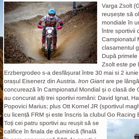
Varga Zsolt (
reușește să ob
mondiale în ur
între sportivi
Campionatul M
clasamentul ge
După primele
Zsolt este pe 
Erzbergrodeo s-a desfășurat între 30 mai si 2 iuni
orașul Eisenerz din Austria.
Iron Giant
are pe lângă 
concurează în Campionatul Mondial și o clasă de
au concurat alți trei sportivi români: David Ignat, H
Popovici Marius; plus Ott Kornel JR (sportivul ma
cu licență FRM și este înscris la clubul Go Racing 
Toți cei
patru sportivi au reușit să se
califice în finala de duminică (finală