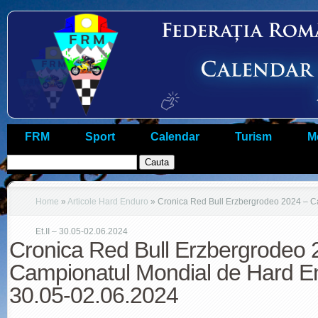
FRM
Sport
Calendar
Turism
M
Home
»
Articole Hard Enduro
»
Cronica Red Bull Erzbergrodeo 2024 – C
Et.II – 30.05-02.06.2024
Cronica Red Bull Erzbergrodeo 
Campionatul Mondial de Hard En
30.05-02.06.2024