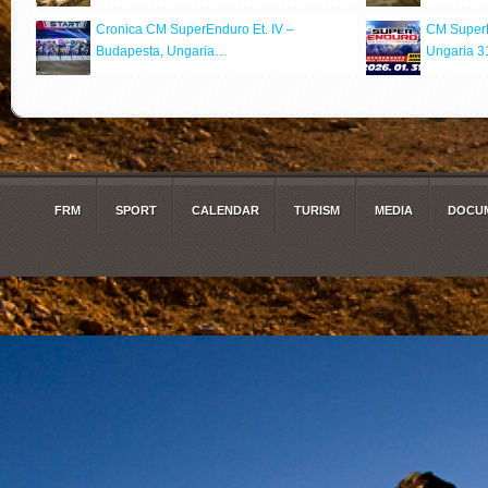
Cronica CM SuperEnduro Et. IV –
CM SuperE
Budapesta, Ungaria…
Ungaria 3
FRM
SPORT
CALENDAR
TURISM
MEDIA
DOCUM