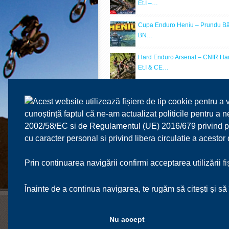
Et.I –…
Cupa Enduro Heniu – Prundu Bâ
BN…
Hard Enduro Arsenal – CNIR Ha
Et.I & CE…
Hard Enduro Dumitrita – CR (Vest
…
Acest website utilizează fișiere de tip cookie pentru a 
cunoștință faptul că ne-am actualizat politicile pentru a
Enduro Heniu – CR Hard Enduro
2002/58/EC si de Regulamentul (UE) 2016/679 privind prot
Prundu…
cu caracter personal si privind libera circulatie a acesto
Prin continuarea navigării confirmi acceptarea utilizării
f
Înainte de a continua navigarea, te rugăm să citești și să 
FRM
SPORT
CALENDAR
Nu accept