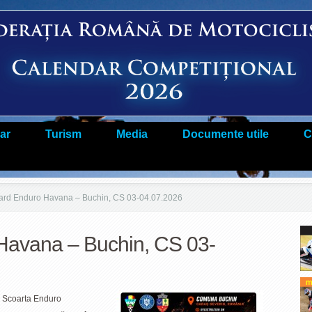
ar
Turism
Media
Documente utile
C
rd Enduro Havana – Buchin, CS 03-04.07.2026
avana – Buchin, CS 03-
 Scoarta Enduro