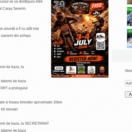
sul se va desfășura între
țul Caraș Severin.
se anunță a fi cu atât mai
și oameni din echipa
berei de baza, la
Abon
a taberei de baza
TART a prologului
iale si traseu forestier aproximativ 20km
u 60 minute!
taberei de baza, la SECRETARIAT
a taberei de baza