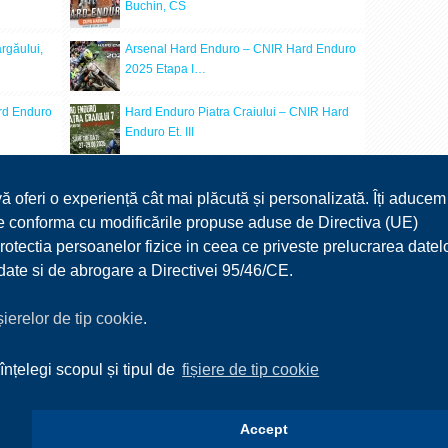
Buchin, CS
rgăului,
Arsenal Hard Enduro – CNIR Hard Enduro
2025 Etapa I…
rd Enduro
Hard Enduro Piatra Craiului – CNIR Hard
Enduro Et. III
) Et V –
Hard Enduro Comănești – CNIR Hard
Enduro –…
vă oferi o experiență cât mai plăcută și personalizată. Îți aducem
 ne conforma cu modificările propuse aduse de Directiva (UE)
 –
Cronica Cupei Havana – CR Hard Enduro
ectia persoanelor fizice in ceea ce priveste prelucrarea datel
(Vest) – Buchin,…
r date si de abrogare a Directivei 95/46/CE.
ișierelor de tip cookie
.
înțelegi scopul și tipul de
fișiere de tip cookie
TURISM
MEDIA
DOCUMENTE UTILE
CONTACT
Accept