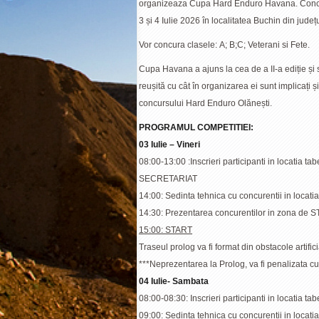
organizeaza Cupa Hard Enduro Havana. Concur
3 și 4 Iulie 2026 în localitatea Buchin din jude
Vor concura clasele: A; B;C; Veterani si Fete.
Cupa Havana a ajuns la cea de a II-a ediție și 
reușită cu cât în organizarea ei sunt implicați 
concursului Hard Enduro Olănești.
PROGRAMUL COMPETITIEI:
03 Iulie – Vineri
08:00-13:00 :Inscrieri participanti in locatia ta
SECRETARIAT
14:00: Sedinta tehnica cu concurentii in locati
14:30: Prezentarea concurentilor in zona de S
15:00: START
Traseul prolog va fi format din obstacole artific
***Neprezentarea la Prolog, va fi penalizata c
04 Iulie- Sambata
08:00-08:30: Inscrieri participanti in locatia 
09:00: Sedinta tehnica cu concurentii in locati