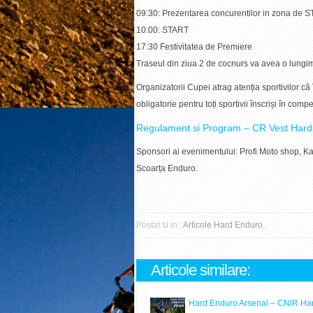
09:30: Prezentarea concurentilor in zona de S
10:00: START
17:30 Festivitatea de Premiere
Traseul din ziua 2 de cocnurs va avea o lung
Organizatorii Cupei atrag atenția sportivilor c
obligatorie pentru toți sportivii înscriși în compet
Regulament si Program – CR Vest Har
Sponsori ai evenimentului: Profi Moto shop, K
Scoarța Enduro.
Postat si in :
Articole Hard Enduro
,
Articole similare:
Hard Enduro Arsenal – CNIR Ha