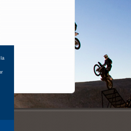
 la
or