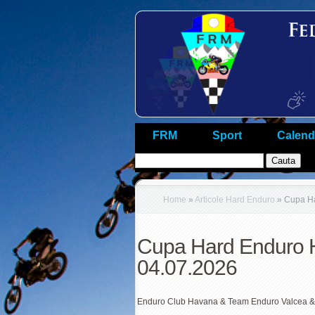
FRM
Sport
Calend
Home
»
Articole Hard Enduro
»
Cupa Ha
Cupa Hard Enduro H
04.07.2026
Enduro Club Havana & Team Enduro Valcea &