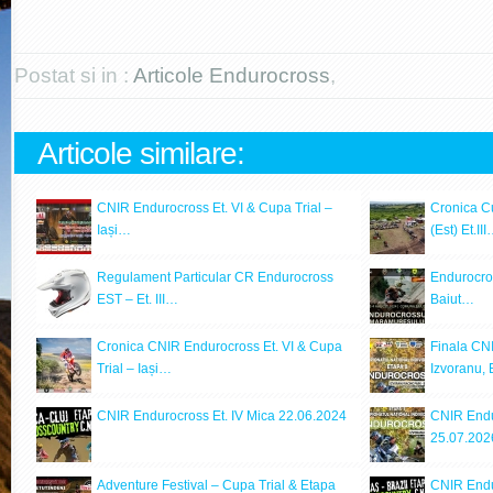
Postat si in :
Articole Endurocross
,
Articole similare:
CNIR Endurocross Et. VI & Cupa Trial –
Cronica C
Iași…
(Est) Et.II
Regulament Particular CR Endurocross
Endurocro
EST – Et. III…
Baiut…
Cronica CNIR Endurocross Et. VI & Cupa
Finala CN
Trial – Iași…
Izvoranu,
CNIR Endurocross Et. IV Mica 22.06.2024
CNIR Endu
25.07.202
Adventure Festival – Cupa Trial & Etapa
CNIR Endu