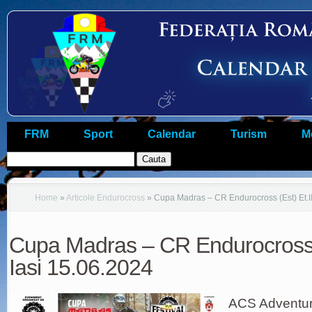
FRM
Sport
Calendar
Turism
M
Home
»
Articole Endurocross
»
Cupa Madras – CR Endurocross (Est) Et.II
Cupa Madras – CR Endurocross (E
Iasi 15.06.2024
ACS Adventur