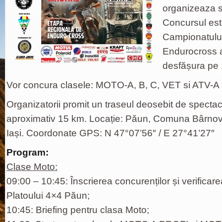
organizeaza 
Concursul est
Campionatulu
Endurocross a
desfășura pe 
Vor concura clasele: MOTO-A, B, C, VET si ATV-A 
Organizatorii promit un traseul deosebit de specta
aproximativ 15 km. Locație: Păun, Comuna Bârnov
Iași. Coordonate GPS: N 47°07’56″ / E 27°41’27″
Program:
Clase Moto:
09:00 – 10:45: Înscrierea concurenților și verificare
Platoului 4×4 Păun;
10:45: Briefing pentru clasa Moto;