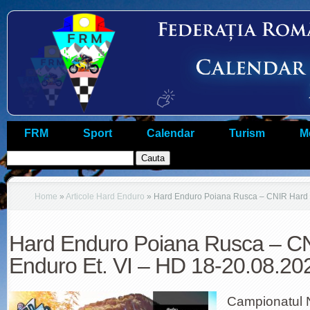
FRM
Sport
Calendar
Turism
M
Home
»
Articole Hard Enduro
»
Hard Enduro Poiana Rusca – CNIR Hard E
Hard Enduro Poiana Rusca – C
Enduro Et. VI – HD 18-20.08.20
Campionatul 