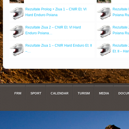
Rezultate Prolog + Ziua 1 – CNIR Et. VI
Rezultate
Hard Enduro Poiana
Poiana Ru
Rezultate Ziua 2 – CNIR Et. VI Hard
Rezultate 
Enduro Poiana…
Poiana R
Rezultate Ziua 1 – CNIR Hard Enduro Et. II
Rezultate
–…
Et. II – H
FRM
SPORT
CALENDAR
TURISM
MEDIA
DOCUM