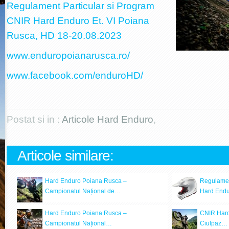
Regulament Particular si Program
CNIR Hard Enduro Et. VI Poiana
Rusca, HD 18-20.08.2023
www.enduropoianarusca.ro/
www.facebook.com/enduroHD/
Postat si in :
Articole Hard Enduro
,
Articole similare:
Hard Enduro Poiana Rusca –
Regulamen
Campionatul Național de…
Hard Endu
Hard Enduro Poiana Rusca –
CNIR Hard
Campionatul Național…
Ciulpaz…