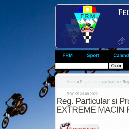
FRM
Sport
Calend
Home
»
Regulamente particulare
»
Reg.
ROCKS 24.09.2022
Reg. Particular si
EXTREME MACIN R