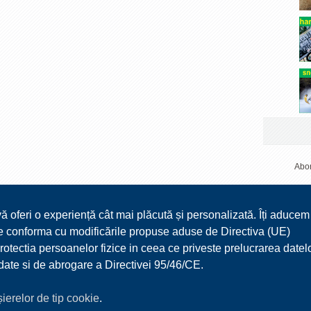
Abon
vă oferi o experiență cât mai plăcută și personalizată. Îți aducem
 ne conforma cu modificările propuse aduse de Directiva (UE)
ectia persoanelor fizice in ceea ce priveste prelucrarea datel
r date si de abrogare a Directivei 95/46/CE.
ișierelor de tip cookie
.
TURISM
MEDIA
DOCUMENTE UTILE
CONTACT