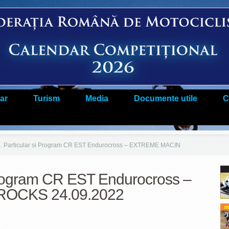
ar
Turism
Media
Documente utile
C
 Particular si Program CR EST Endurocross – EXTREME MACIN
 Program CR EST Endurocross –
OCKS 24.09.2022