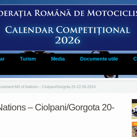
ar
Turism
Media
Documente utile
C
lament MX of Nations – Ciolpani/Gorgota 20-22.09.2024
ations – Ciolpani/Gorgota 20-