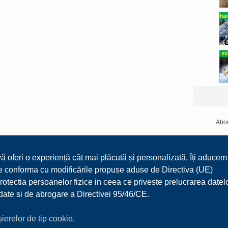
Abon
vă oferi o experiență cât mai plăcută și personalizată. Îți aducem
 ne conforma cu modificările propuse aduse de Directiva (UE)
ectia persoanelor fizice in ceea ce priveste prelucrarea datel
r date si de abrogare a Directivei 95/46/CE.
ișierelor de tip cookie
.
TURISM
MEDIA
DOCUMENTE UTILE
CONTACT