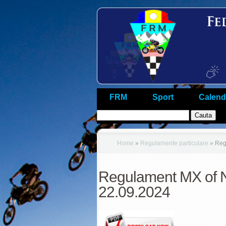
FRM
Sport
Calend
Home
»
Regulamente particulare
»
Regu
Regulament MX of N
22.09.2024