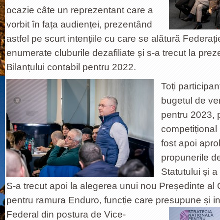
ocazie câte un reprezentant care a
vorbit în fața audienței, prezentând
astfel pe scurt intențiile cu care se alătură Federați
enumerate cluburile dezafiliate și s-a trecut la pre
Bilanțului contabil pentru 2022.
Toți participan
bugetul de veni
pentru 2023, 
competițional
fost apoi apr
propunerile d
Statutului și
S-a trecut apoi la alegerea unui nou Președinte al 
pentru ramura Enduro, funcție care presupune și int
Federal din postura de Vice-