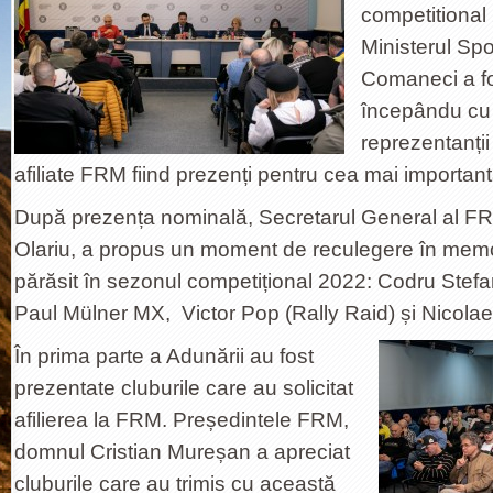
competitional 
Ministerul Spo
Comaneci a fo
începându cu 
reprezentanții
afiliate FRM fiind prezenți pentru cea mai importantă
După prezența nominală, Secretarul General al F
Olariu, a propus un moment de reculegere în memo
părăsit în sezonul competițional 2022: Codru Stefa
Paul Mülner MX, Victor Pop (Rally Raid) și Nicola
În prima parte a Adunării au fost
prezentate cluburile care au solicitat
afilierea la FRM. Președintele FRM,
domnul Cristian Mureșan a apreciat
cluburile care au trimis cu această