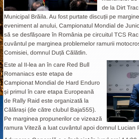
de la Dirt Tra
Municipal Brăila. Au fost purtate discuții pe margin
eveniment al anului, Campionatul Mondial de Juni
să se desfășoare în România pe circuitul TCS Raci
cuvântul pe marginea problemelor ramurii motocro
Comisiei, domnul Duță Călătlin.
Este al II-lea an în care Red Bull
Romaniacs este etapa de
Campionat Mondial de Hard Enduro
și primul în care etapa Europeană
de Rally Raid este organizată la
Călărași (de către clubul Baja555).
Pe marginea propunerilor ce vizează
ramura Viteză a luat cuvântul apoi domnul Lucian 