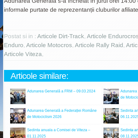
Adunarea Generală s-a încheiat în jurul orei 14:00 c
informale purtate de reprezentanții cluburilor afilia
Postat si in :
Articole Dirt-Track
,
Articole Endurocro
Enduro
,
Articole Motocros
,
Articole Rally Raid
,
Arti
Articole Viteza
,
Articole similare:
Adunarea Generală a FRM – 09.03.2024
Adunarea 
de Motoci
Adunarea Generală a Federației Române
Sedinta an
de Motociclism 2026
06.11.202
Sedinta anuala a Comisei de Viteza –
Sedinta an
01.11.2025
08.11.202