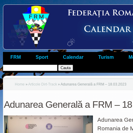
FRM
Sport
Calendar
Turism
M
Home
»
Articole Dirt-Track
»
Adunarea Generală a FRM – 18.03.2023
Adunarea Generală a FRM – 18
Adunarea Gen
Romania de M