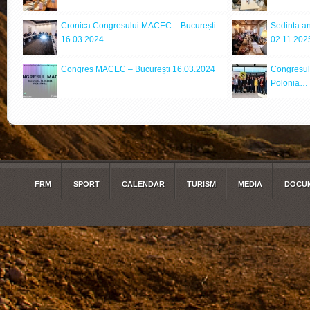
Cronica Congresului MACEC – București
Sedinta a
16.03.2024
02.11.202
Congres MACEC – București 16.03.2024
Congresul
Polonia…
FRM
SPORT
CALENDAR
TURISM
MEDIA
DOCUM