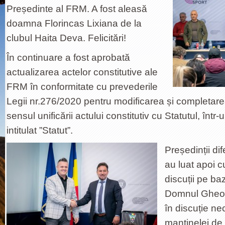
Președinte al FRM. A fost aleasă
doamna Florincas Lixiana de la
clubul Haita Deva. Felicitări!
În continuare a fost aprobată
actualizarea actelor constitutive ale
FRM în conformitate cu prevederile
Legii nr.276/2020 pentru modificarea și completar
sensul unificării actului constitutiv cu Statutul, înt
intitulat ”Statut”.
Președinții dif
au luat apoi c
discuții pe ba
Domnul Gheor
în discuție ne
mantinelei de 