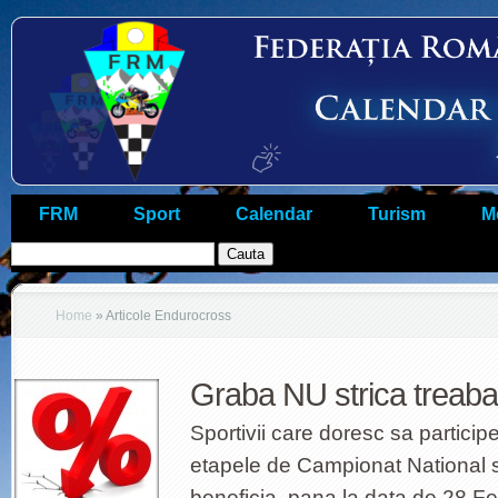
FRM
Sport
Calendar
Turism
M
Home
»
Articole Endurocross
Graba NU strica treaba
Sportivii care doresc sa particip
etapele de Campionat National
beneficia, pana la data de 28 F