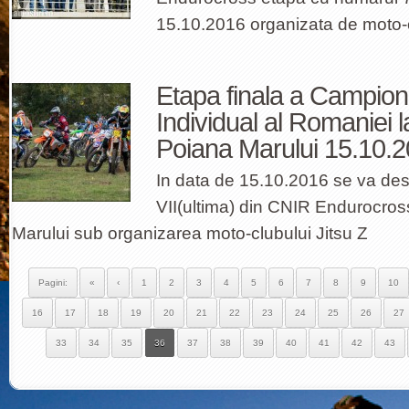
15.10.2016 organizata de moto-c
Etapa finala a Campiona
Individual al Romaniei 
Poiana Marului 15.10.
In data de 15.10.2016 se va de
VII(ultima) din CNIR Endurocross
Marului sub organizarea moto-clubului Jitsu Z
Pagini:
«
‹
1
2
3
4
5
6
7
8
9
10
16
17
18
19
20
21
22
23
24
25
26
27
33
34
35
36
37
38
39
40
41
42
43