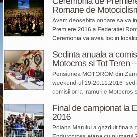
Ceremonia de Premiere
Romane de Motociclis
Avem deosebita onoare sa va i
Premiere 2016 a Federatiei Rom
Ceremonia va avea loc in localit
Sedinta anuala a comisii
Motocros si Tot Teren 
Pensiunea MOTOROM din Zarnes
weekend-ul 19-20.11.2016 sedin
comisiilor la ramurile Motocros s
Final de campionat la 
2016
Poiana Marului a gazduit final
Endurocross etapa cu numarul 7