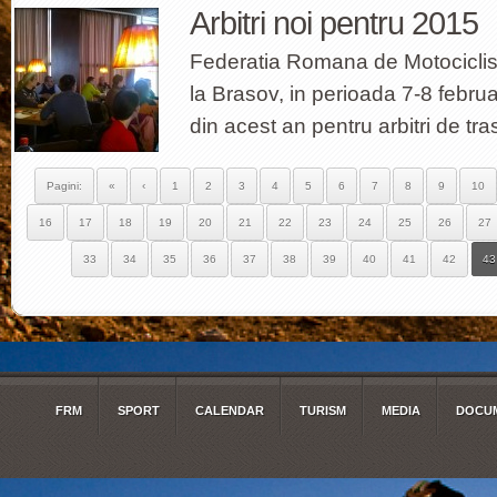
Arbitri noi pentru 2015
Federatia Romana de Motociclis
la Brasov, in perioada 7-8 februa
din acest an pentru arbitri de tr
Pagini:
«
‹
1
2
3
4
5
6
7
8
9
10
16
17
18
19
20
21
22
23
24
25
26
27
33
34
35
36
37
38
39
40
41
42
43
FRM
SPORT
CALENDAR
TURISM
MEDIA
DOCUM