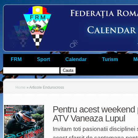
FRM
Sport
Calendar
Turism
M
Home
»
Articole Endurocross
Pentru acest weekend
ATV Vaneaza Lupul
Invitam toti pasionatii disciplinei
acest sfarsit de saptamana pentr