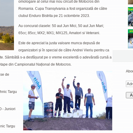
omologare al celui mai nou circuit de Motocros din
Romania. Cupa Transylvania a fost organizată de către
clubul Enduro Bistrita pe 21 octombrie 2023.
Au concurat clasele: 50 aut Jun Mici, 50 aut Jun Mari;
65cc; 85cc; MX2; MX1; MX125, Amatori si Veterani.
Este de apreciat la justa valoare munca depusă de
organizatori și în special de către Andrei Vieriu pentru ca
ate. Sâmbătă s-a desfășurat pe o vreme excelentă o adevărată cursă a
 etape din Campionatul Național de Motocros.
Abon
lase de
ehnic Targu
- Juniori
nic Targu