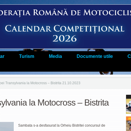
ar
Turism
Media
Documente utile
C
ei Transylvania la Motocross – Bistrita 21.10.2023
lvania la Motocross – Bistrita
Sambata s-a desfasurat la Orheiu Bistritei concursul de