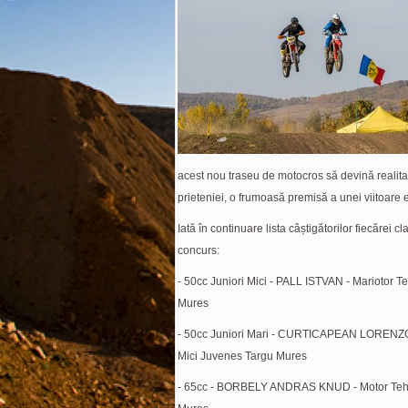
acest nou traseu de motocros să devină realit
prieteniei, o frumoasă premisă a unei viitoare
Iată în continuare lista câștigătorilor fiecărei c
concurs:
- 50cc Juniori Mici - PALL ISTVAN - Mariotor T
Mures
- 50cc Juniori Mari - CURTICAPEAN LORENZO 
Mici Juvenes Targu Mures
- 65cc - BORBELY ANDRAS KNUD - Motor Teh