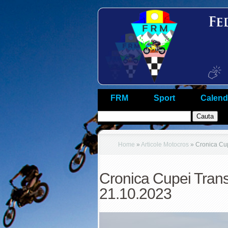
FRM
Sport
Calend
Home
»
Articole Motocros
»
Cronica Cup
Cronica Cupei Transy
21.10.2023