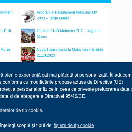
Ungheni,
Program si Regulament Particular MX
2023 – Targu Mures
 Et.III –
Cronica CNIR Motocros Et. 7 – Ungheni,
Mureș…
, Mures
Cupa Transylvania la Motocross – Bistrita
21.10.2023
erei
CNIR Motocros Et. 7 – Ungheni, Mureș 06-
07.09.2025
vă oferi o experiență cât mai plăcută și personalizată. Îți aducem
 ne conforma cu modificările propuse aduse de Directiva (UE)
ațional de
Cronica CNIR Motocros Et. V – Zărnești,
ectia persoanelor fizice in ceea ce priveste prelucrarea datel
BV 07-08.06.2025
r date si de abrogare a Directivei 95/46/CE.
ișierelor de tip cookie
.
înțelegi scopul și tipul de
fișiere de tip cookie