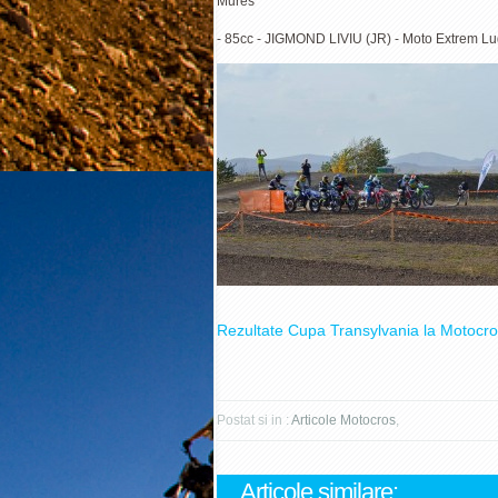
Mures
- 85cc - JIGMOND LIVIU (JR) - Moto Extrem Lu
Rezultate Cupa Transylvania la Motocros
Postat si in :
Articole Motocros
,
Articole similare: