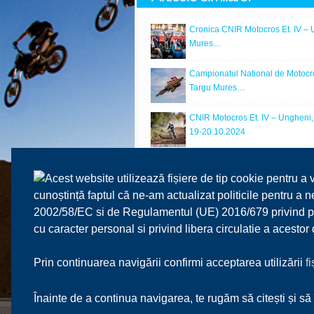
Cronica CNIR Motocros Et. IV – 
Mures…
Campionatul National de Motocros
Targu Mures…
CNIR Motocros Et. IV – Ungheni
19-20.10.2024
Cronica CNIR Motocros Et. 8 – M
Racing Park…
Acest website utilizează fișiere de tip cookie pentru a 
cunoștință faptul că ne-am actualizat politicile pentru a
Cronica Finalei Campionatului N
2002/58/EC si de Regulamentul (UE) 2016/679 privind prot
Motocros 2023 –
cu caracter personal si privind libera circulatie a acesto
Prin continuarea navigării confirmi acceptarea utilizării
f
Înainte de a continua navigarea, te rugăm să citești și să 