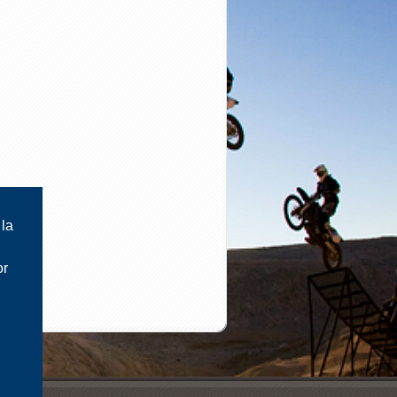
 la
or