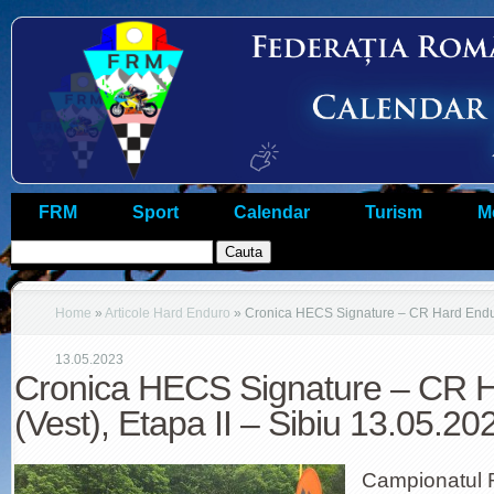
FRM
Sport
Calendar
Turism
M
Home
»
Articole Hard Enduro
»
Cronica HECS Signature – CR Hard Enduro 
13.05.2023
Cronica HECS Signature – CR 
(Vest), Etapa II – Sibiu 13.05.20
Campionatul 