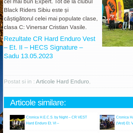
cel mai bun Expert. Tot de la clubul
Black Riders Sibiu este și
câștigătorul celei mai populate clase,
clasa C: Vinersar Cristian Vasile.
Rezultate CR Hard Enduro Vest
– Et. II – HECS Signature –
Sadu 13.05.2023
Postat si in :
Articole Hard Enduro
,
Articole similare:
Cronica H.E.C.S. by Night – CR VEST
Cronica H
Hard Enduro Et. VI –
(Vest) Et.