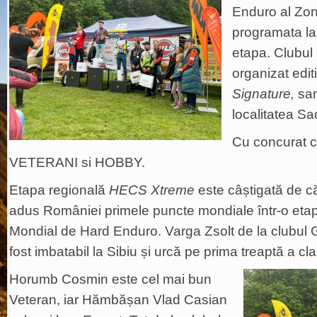
Enduro al Zon
programata la 
etapa. Clubul
organizat edit
Signature,
sam
localitatea Sa
Cu concurat 
VETERANI si HOBBY.
Etapa regională
HECS Xtreme
este câștigată de că
adus României primele puncte mondiale într-o et
Mondial de Hard Enduro. Varga Zsolt de la clubul 
fost imbatabil la Sibiu și urcă pe prima treaptă a clas
Horumb Cosmin este cel mai bun
Veteran, iar Hămbășan Vlad Casian