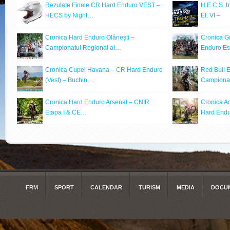
Rezulate Finale CR Hard Enduro VEST –
H.E.C.S. 
HECS by Night…
Et. VI –
Cronica Hard Enduro Olănești –
Cronica G
Campionatul Regional al…
Enduro Est 
Cronica Cupei Havana – CR Hard Enduro
Red Bull 
(Vest) – Buchin,…
Campiona
Cronica Hard Enduro Arsenal – CNIR
Cronica A
Etapa I & CE…
Hard End
FRM
SPORT
CALENDAR
TURISM
MEDIA
DOCUM