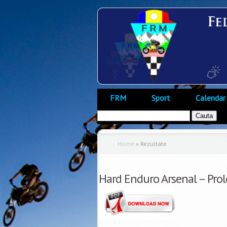
FRM
Sport
Calendar
Home
»
Rezultate
Hard Enduro Arsenal – Prolo