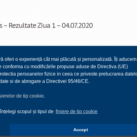
– Rezultate Ziua 1 – 04.07.2020
vă oferi o experiență cât mai plăcută și personalizată. Îți aducem
5
6
7
8
9
10
11
12
13
14
15
 ne conforma cu modificările propuse aduse de Directiva (UE)
23
24
25
26
27
28
29
30
31
32
ectia persoanelor fizice in ceea ce priveste prelucrarea datel
r date si de abrogare a Directivei 95/46/CE.
40
41
42
43
44
45
46
47
48
49
50
›
»
ișierelor de tip cookie
.
înțelegi scopul și tipul de
fișiere de tip cookie
Accept
Design and Devel
URISM
MEDIA
DOCUMENTE UTILE
CONTACT