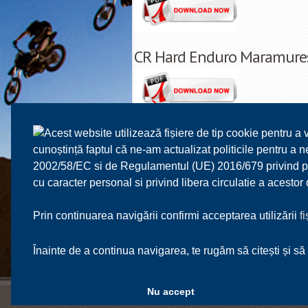
CR Hard Enduro Maramures 
Acest website utilizează fișiere de tip cookie pentru a 
Pagini:
«
‹
1
2
3
4
cunoștință faptul că ne-am actualizat politicile pentru a
16
17
18
19
20
21
22
2002/58/EC si de Regulamentul (UE) 2016/679 privind prot
cu caracter personal si privind libera circulatie a acesto
33
34
35
36
37
38
39
Prin continuarea navigării confirmi acceptarea utilizării
f
Înainte de a continua navigarea, te rugăm să citești și să 
Nu accept
FRM
SPORT
CALENDAR
T