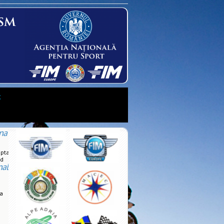
t
na
upta
rd
nal
la