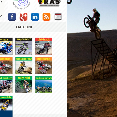
-a
or
CATEGORII