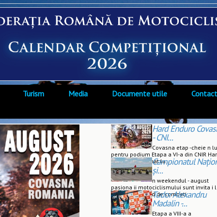
Turism
Media
Documente utile
Contac
Hard Enduro Covas
- CNI...
Covasna etap -cheie n l
pentru podium Etapa a VI-a din CNIR Ha
Campionatul Națio
Enduro programat la ...
și...
n weekendul - august
pasiona ii motociclismului sunt invita i 
Tudor Alexandru
un nou weekend de competi ...
Madalin -...
Etapa a VIII-a a