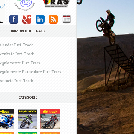
al
e
te
RAMURI DIRT-TRACK
alendar Dirt-Track
ezultate Dirt-Track
egulamente Dirt-Track
egulamente Particulare Dirt-Track
ontacte Dirt-Track
CATEGORII