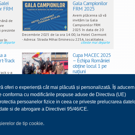
Începând din data de 15 Ianuarie 2026 Federația
Galei
Gala Campionilor
Română de Motociclism...
or FRM
FRM 2025
Avem plăcerea să vă
invităm la Gala
mână de
Campionilor FRM
are
2025 în data de 20
 prezinte
Decembrie 2025 de la ora 14:00, la Hotel Clermont
- Adresa: Strada Mihai Eminescu 225A, localitatea...
or în
ai departe
citeste mai departe
a a
Cupa MACEC 2025
rt-Track
– Echipa României
obține locul 1 pe
națiuni
rack s-a
Federatiei
Finala Cupei MACEC la
ciclism
Speedway 2025 s-a
vă oferi o experiență cât mai plăcută și personalizată. Îți aducem
brie 2025
disputat sâmbătă, 18 Octombrie, în localitatea
nul...
Pardubice din Cehia. Echipa României a fost formată
 ne conforma cu modificările propuse aduse de Directiva (UE)
ai departe
citeste mai departe
din Adrian Gheorghe și Andrei...
ectia persoanelor fizice in ceea ce priveste prelucrarea datel
6
7
8
9
10
11
12
13
14
15
r date si de abrogare a Directivei 95/46/CE.
17
18
19
>
ișierelor de tip cookie
.