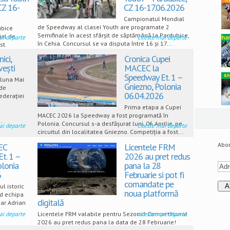
CZ 16-
CZ 16-17.06.2026
Campionatul Mondial
de Speedway al clasei Youth are programate 2
ubice
Semifinale în acest sfârșit de săptămână la Pardubice,
ial de
ai departe
citeste mai departe
în Cehia. Concursul se va disputa între 16 și 17...
st
ici,
Cronica Cupei
ovești
MACEC la
Speedway Et. 1 –
 luna Mai
Gniezno, Polonia
de
06.04.2026
ederației
Prima etapa a Cupei
MACEC 2026 la Speedway a fost programată în
..
Polonia. Concursul s-a desfășurat luni, 06 Aprilie, pe
ai departe
citeste mai departe
circuitul din localitatea Gniezno. Competiția a fost...
Abon
EC
Licentele FRM
t. 1 –
2026 au pret redus
olonia
pana la 28
6
Februarie si pot fi
comandate pe
l istoric
noua platformă
nd echipa
digitală
iar Adrian
ai departe
Licentele FRM valabile pentru Sezonul Competitional
citeste mai departe
2026 au pret redus pana la data de 28 Februarie!