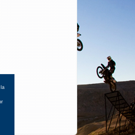
 la
or