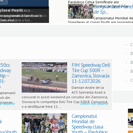
Pardubice Cehia Semifinale ale
Campionatul Mondi
Campionatului Mondial de Speedway -
ampionship –...
Zarnovica,...
peedway clasa...
asa Youth -...
Clasa ...
de Sp...
cuitul de Dirt Track din Zarnovica
n acest weekend pe circuitul din
Cehia), Semifinale ale
re programate 2 Semifinale în
Campionatul Mondial d
th...
..
uth. România a fost...
Concursul...
Speedway al clasei Youth are programa
Semifinale n acest sf r it de ...
C
R
R
250cc
FIM Speedway Deli
edway
Tire Cup 500R –
R
hip –
Zarnovica, Slovacia
01-
11-12.07.2026
C
6
Damian Andre de la
ACS Speranța Asad a
saptamanii
concurat in acest weekend pe circuitul din Zarnovica,
ack din
Slovacia în competiția Deli Tire Cup 500 R. Concursul
 European
ai departe
citeste mai departe
s-a desfășurat între 11...
Campionatul
i
Mondial de
Speedway clasa
sa Youth
Youth – Pardubice,