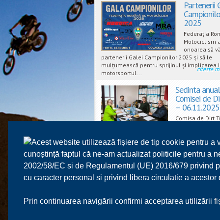
Partenerii 
Campionil
2025
Federația Ro
Motociclism 
onoarea să vă
partenerii Galei Campionilor 2025 și să le
mulțumească pentru sprijinul și implicarea l
citeste m
motorsportul...
Sedinta anual
Comisei de Di
– 06.11.2025
Comisa de Dirt T
reunit la sediul 
Romane de Moto
Acest website utilizează fișiere de tip cookie pentru a 
pentru sedinta anuala pe data de 06 Noiem
În prima parte a ședinței a fost analizat sezo
cunoștință faptul că ne-am actualizat politicile pentru a
citeste m
2002/58/EC si de Regulamentul (UE) 2016/679 privind prot
Pagini:
1
2
3
4
5
cu caracter personal si privind libera circulatie a acesto
16
Prin continuarea navigării confirmi acceptarea utilizării
f