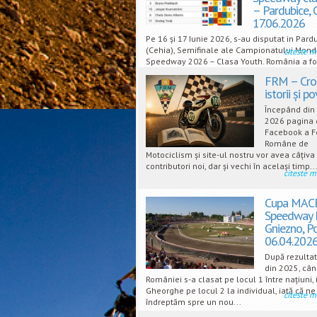
– Pardubice, 
17.06.2026
Pe 16 și 17 Iunie 2026, s-au disputat in Pard
(Cehia), Semifinale ale Campionatului Mond
citeste m
Speedway 2026 – Clasa Youth. România a fo
reprezentată aici de doi...
FRM – Cron
istorii și p
Începând din
2026 pagina 
Facebook a F
Române de
Motociclism și site-ul nostru vor avea câțiva
contributori noi, dar și vechi în același timp..
citeste m
Cupa MAC
Speedway E
Gniezno, P
06.04.202
După rezultatu
din 2025, câ
României s-a clasat pe locul 1 între națiuni, 
Gheorghe pe locul 2 la individual, iată că ne
citeste m
îndreptăm spre un nou...