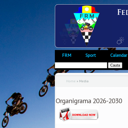
FRM
Sport
Calendar
Home
»
Media
Organigrama 2026-2030