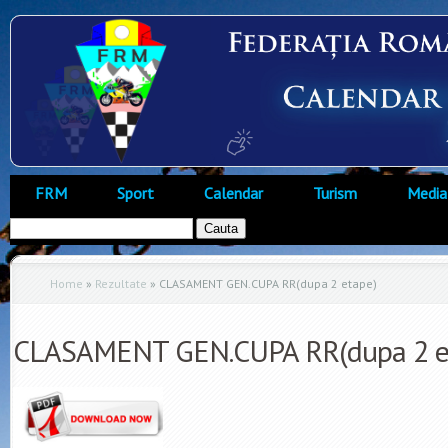
FRM
Sport
Calendar
Turism
Media
Home
»
Rezultate
»
CLASAMENT GEN.CUPA RR(dupa 2 etape)
CLASAMENT GEN.CUPA RR(dupa 2 e