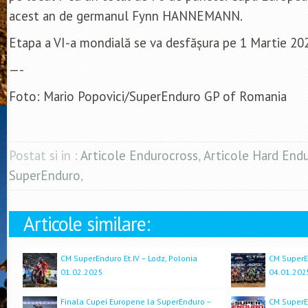
acest an de germanul Fynn HANNEMANN.
Etapa a VI-a mondială se va desfășura pe 1 Martie 202
—-
Foto: Mario Popovici/SuperEnduro GP of Romania
Postat si in :
Articole Endurocross
,
Articole Hard End
SuperEnduro
,
Articole similare:
CM SuperEnduro Et.IV – Lodz, Polonia
CM SuperEn
01.02.2025
04.01.202
Finala Cupei Europene la SuperEnduro –
CM SuperEn