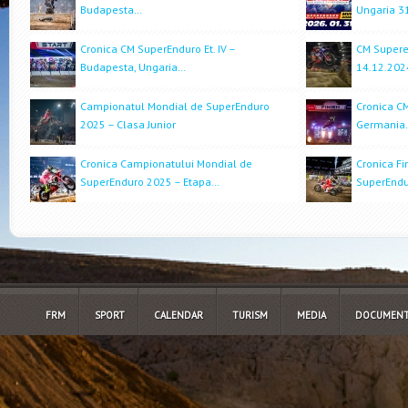
Budapesta…
Ungaria 3
Cronica CM SuperEnduro Et. IV –
CM Superen
Budapesta, Ungaria…
14.12.202
Campionatul Mondial de SuperEnduro
Cronica CM
2025 – Clasa Junior
Germania
Cronica Campionatului Mondial de
Cronica Fi
SuperEnduro 2025 – Etapa…
SuperEndu
FRM
SPORT
CALENDAR
TURISM
MEDIA
DOCUMENT