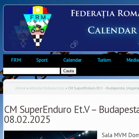
FRM
Sport
Calendar
Turism
Media
Home
»
Articole Endurocross
»
CM SuperEnduro Et.V – Budapesta, Ungari
CM SuperEnduro Et.V – Budapesta
08.02.2025
Sala MVM Dome