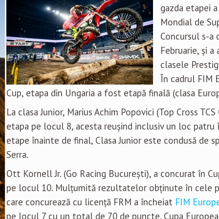
gazda etapei a
Mondial de Su
Concursul s-a 
Februarie, și a 
clasele Prestig
În cadrul FIM
Cup, etapa din Ungaria a fost etapă finală (clasa Euro
La clasa Junior, Marius Achim Popovici (Top Cross TCS 
etapa pe locul 8, acesta reușind inclusiv un loc patru
etape înainte de final, Clasa Junior este condusă de 
Serra.
Ott Kornell Jr. (Go Racing București), a concurat în Cu
pe locul 10. Mulțumită rezultatelor obținute în cele p
care concurează cu licență FRM a încheiat
FIM Europe
pe locul 7 cu un total de 70 de puncte. Cupa Europea