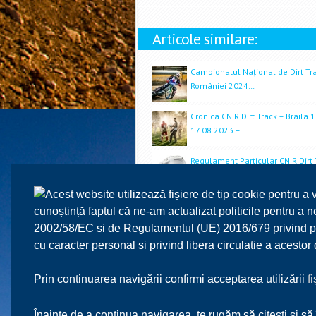
Articole similare:
Campionatul Național de Dirt Tr
României 2024…
Cronica CNIR Dirt Track – Braila 1
17.08.2023 –…
Regulament Particular CNIR Dirt 
si 2 – Braila…
Acest website utilizează fișiere de tip cookie pentru a 
RP CNIR Dirt-Track Et. 1,2,3,4 – Br
cunoștință faptul că ne-am actualizat politicile pentru a
25.08.2024
2002/58/EC si de Regulamentul (UE) 2016/679 privind prot
cu caracter personal si privind libera circulatie a acesto
Rezultate CNIR Dirt Track – Etapa
Brăila…
Prin continuarea navigării confirmi acceptarea utilizării
f
Înainte de a continua navigarea, te rugăm să citești și să 