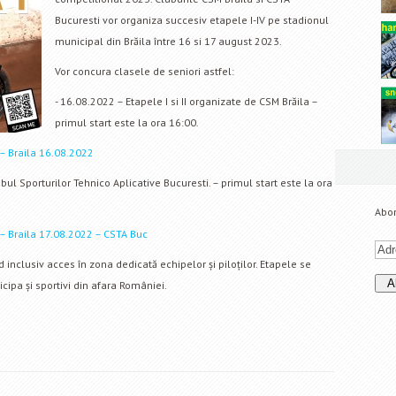
Bucuresti vor organiza succesiv etapele I-IV pe stadionul
municipal din Brăila între 16 si 17 august 2023.
Vor concura clasele de seniori astfel:
- 16.08.2022 – Etapele I si II organizate de CSM Brăila –
primul start este la ora 16:00.
 – Braila 16.08.2022
ubul Sporturilor Tehnico Aplicative Bucuresti. – primul start este la ora
Abon
4 – Braila 17.08.2022 – CSTA Buc
d inclusiv acces în zona dedicată echipelor și piloților. Etapele se
cipa și sportivi din afara României.