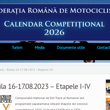
Turism
Media
Documente utile
Contac
ack – Braila 16-17.08.2023 – Etapele I-IV
ila 16-17.08.2023 – Etapele I-IV
Campionatul National de Dirt Track al Romaniei are
programate sapatamana viitoare etapele din sezonul
competitional 2023. Cluburile CSM Braila si CSTA