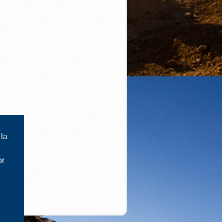
 la
or