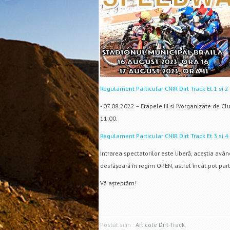
Regulament Particular CNIR Dirt Track Et.1 si 2
- 07.08.2022 – Etapele III si IVorganizate de Cl
11:00.
Regulament Particular CNIR Dirt Track Et.3 si 
Intrarea spectatorilor este liberă, aceștia avân
desfășoară în regim OPEN, astfel încât pot parti
Vă așteptăm!
Postat si in :
Articole Dirt-Track
,