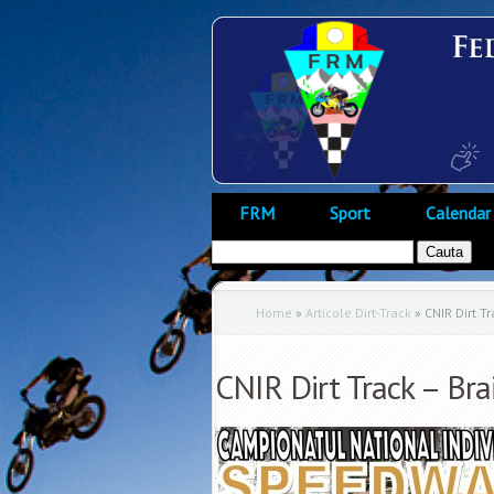
FRM
Sport
Calendar
Home
»
Articole Dirt-Track
»
CNIR Dirt Tr
CNIR Dirt Track – Bra