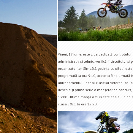
Vineri, 17 iunie, este ziua dedicată controlului
administrativ si tehnic, verificării circuitului și 
organizatorilor. Sîmbătă, ședința cu piloții este
programată la ora 9:10, aceasta fiind urmată 
antrenamentul liber al claselor Veteranilor. To
deschid și prima serie a manșelor de concurs, 
13:00. Ultima manșă a zilei este cea a Junioril
clasa 50cc, la ora 15:50.