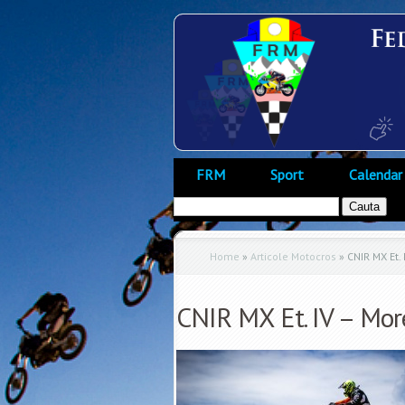
FRM
Sport
Calendar
Home
»
Articole Motocros
»
CNIR MX Et. 
CNIR MX Et. IV – Mor