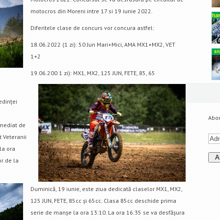
motocros din Moreni intre 17 si 19 iunie 2022.
Diferitele clase de concurs vor concura astfel:
18.06.2022 (1 zi): 50 Jun Mari+Mici, AMA MX1+MX2, VET
1+2
19.06.200 1 zi): MX1, MX2, 125 JUN, FETE, 85, 65
ședinței
Abon
imediat de
t Veteranii
la ora
or de la
Duminică, 19 iunie, este ziua dedicată claselor MX1, MX2,
125 JUN, FETE, 85cc și 65cc. Clasa 85cc deschide prima
serie de manșe la ora 13:10. La ora 16:35 se va desfășura