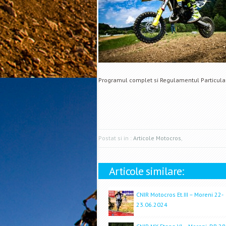
Programul complet si Regulamentul Particular
Postat si in :
Articole Motocros
,
Articole similare:
CNIR Motocros Et.III – Moreni 22-
23.06.2024