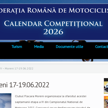
Turism
Media
Documente utile
Contac
IV – Moreni 17-19.06.2022
eni 17-19.06.2022
Clubul Flacara Moreni organizeaza la sfarsitul acestei
saptamanii etapa a IV din Campionatul National de
Motocros 2022. Concursul se va desfasura pe circuitul de