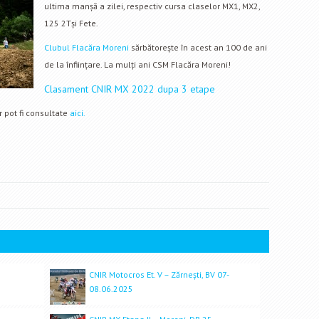
ultima manșă a zilei, respectiv cursa claselor MX1, MX2,
125 2Tși Fete.
Clubul Flacăra Moreni
sărbătorește în acest an 100 de ani
de la înființare. La mulți ani CSM Flacăra Moreni!
Clasament CNIR MX 2022 dupa 3 etape
 pot fi consultate
aici.
CNIR Motocros Et. V – Zărnești, BV 07-
08.06.2025