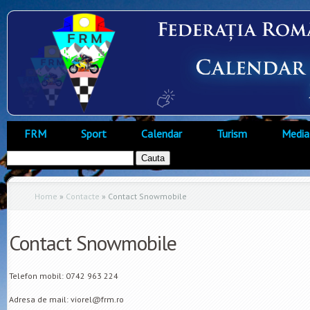
FRM
Sport
Calendar
Turism
Media
Home
»
Contacte
»
Contact Snowmobile
Contact Snowmobile
Telefon mobil: 0742 963 224
Adresa de mail: viorel@frm.ro