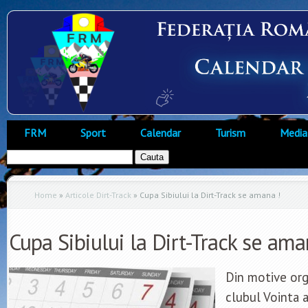
FRM
Sport
Calendar
Turism
Media
Home
»
Articole Dirt-Track
»
Cupa Sibiului la Dirt-Track se amana !
Cupa Sibiului la Dirt-Track se ama
Din motive or
clubul Vointa 