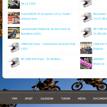
06.11.2025
Cupa MACEC & European 125cc Youth –
Rezultate 
Ultimul test…
24-25.08.
Campionatul Național de Dirt Track al
RP CNIR Dir
României 2024…
25.08.202
CNIR Dirt-Track – Clasament General Final
CNIR Dirt 
2023
Etapele
RP CNIR Dirt-Track – Et. I&II&III –…
AMÂNAT – C
Brazii se…
FRM
SPORT
CALENDAR
TURISM
MEDIA
DOCUMENT