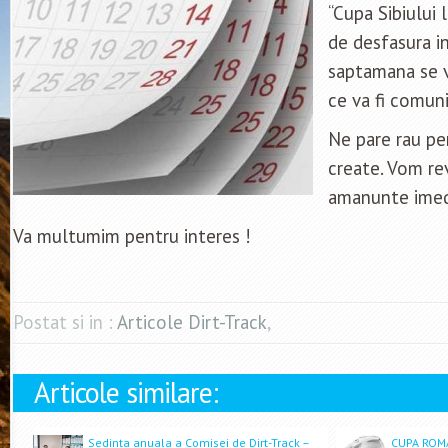
“Cupa Sibiului 
de desfasura in
saptamana se 
ce va fi comuni
Ne pare rau pe
create. Vom re
amanunte imedia
Va multumim pentru interes !
Postat si in :
Articole Dirt-Track
,
Articole similare:
Sedinta anuala a Comisei de Dirt-Track –
CUPA ROMA