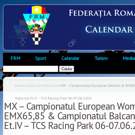
FRM
Sport
Calendar
Turism
Media
Home
»
Articole Motocros
»
MX – Campionatul European Women & EMX65,
Național Et.IV – TCS Racing Park 06-07.06.2026
MX – Campionatul European Wo
EMX65,85 & Campionatul Balcani
Et.IV – TCS Racing Park 06-07.06