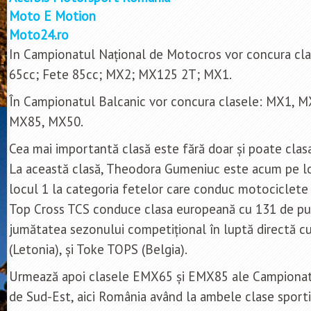
Moto E Motion
Moto24.ro
In Campionatul Național de Motocros vor concura clase
65cc; Fete 85cc; MX2; MX125 2T; MX1.
În Campionatul Balcanic vor concura clasele: MX1, 
MX85, MX50.
Cea mai importantă clasă este fără doar și poate clas
La această clasă, Theodora Gumeniuc este acum pe lo
locul 1 la categoria fetelor care conduc motociclete 
Top Cross TCS conduce clasa europeană cu 131 de pun
jumătatea sezonului competițional în luptă directă c
(Letonia), și Toke TOPS (Belgia).
Urmează apoi clasele EMX65 și EMX85 ale Campionat
de Sud-Est, aici România având la ambele clase sportiv