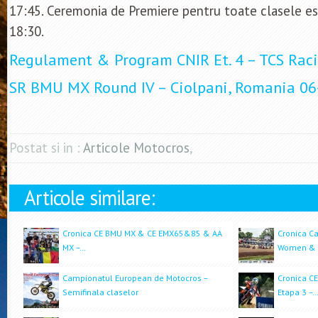
17:45. Ceremonia de Premiere pentru toate clasele es
18:30.
Regulament & Program CNIR Et. 4 – TCS Raci
SR BMU MX Round IV – Ciolpani, Romania 06
Postat si in :
Articole Motocros
,
Articole similare:
Cronica CE BMU MX & CE EMX65&85 & AA
Cronica C
MX –…
Women & 
Campionatul European de Motocros –
Cronica C
Semifinala claselor
Etapa 3 –