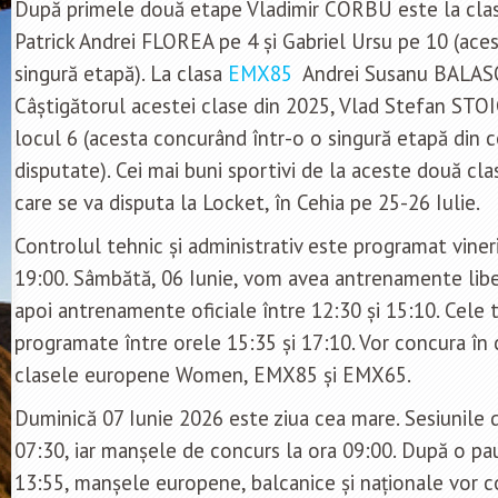
După primele două etape Vladimir CORBU este la cla
Patrick Andrei FLOREA pe 4 și Gabriel Ursu pe 10 (ace
singură etapă). La clasa
EMX85
Andrei Susanu BALASO
Câștigătorul acestei clase din 2025, Vlad Stefan ST
locul 6 (acesta concurând într-o o singură etapă din 
disputate). Cei mai buni sportivi de la aceste două cla
care se va disputa la Locket, în Cehia pe 25-26 Iulie.
Controlul tehnic și administrativ este programat vineri
19:00. Sâmbătă, 06 Iunie, vom avea antrenamente liber
apoi antrenamente oficiale între 12:30 și 15:10. Cele t
programate între orele 15:35 și 17:10. Vor concura în c
clasele europene Women, EMX85 și EMX65.
Duminică 07 Iunie 2026 este ziua cea mare. Sesiunile d
07:30, iar manșele de concurs la ora 09:00. După o pa
13:55, manșele europene, balcanice și naționale vor c