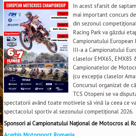
In acest sfarsit de sapta
mai important concurs d
din sezonul competițional
Racing Park va găzdui etap
Campionatului European
III-a a Campionatului Eur
claselor EMX65, EMX85 &
Campionatelor de Motocro
(cu excepția claselor Amat
Concursul organizat de că
TCS Otopeni se va disputa 
spectatorii având toate motivele să vină la ceea ce va 
spectacolul sportiv al sezonului competițional 2026.
Sponsori ai Campionatului Național de Motocros al R
Acerbis Motorsport Romania