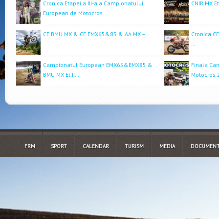
Cronica Etapei a III-a a Campionatului
CNIR MX Et
European de Motocros…
CE BMU MX & CE EMX65&85 & AA MX –…
Cronica C
…
Campionatul European EMX65&EMX85 &
Finala Ca
BMU MX Et.II…
Motocros 
FRM
SPORT
CALENDAR
TURISM
MEDIA
DOCUMENT