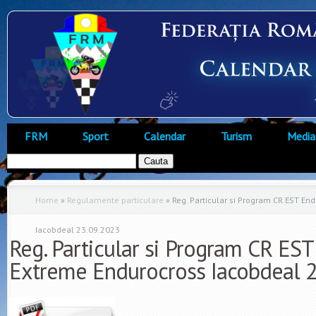
FRM
Sport
Calendar
Turism
Media
Home
»
Regulamente particulare
»
Reg. Particular si Program CR EST En
Iacobdeal 23.09.2023
Reg. Particular si Program CR ES
Extreme Endurocross Iacobdeal 