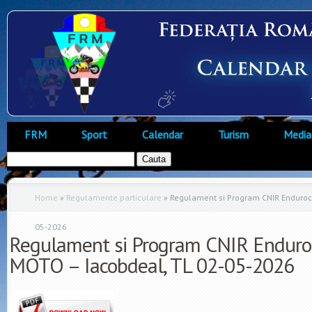
FRM
Sport
Calendar
Turism
Media
Home
»
Regulamente particulare
»
Regulament si Program CNIR Endurocro
05-2026
Regulament si Program CNIR Endurocr
MOTO – Iacobdeal, TL 02-05-2026