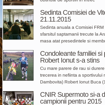
Sedinta Comisiei de Vi
21.11.2015
Sedinta anuala a Comisiei FRM V
sfarsitul saptamanii trecute la A
masa atat presedintele si membr
Condoleante familiei si p
Robert Ionut s-a stins
Cu mare parere de rau si durere
trecerea in nefiinta a sportivului
Dambovita) Robert Ionut Buca (
CNIR Supermoto si-a 
campionii pentru 2015