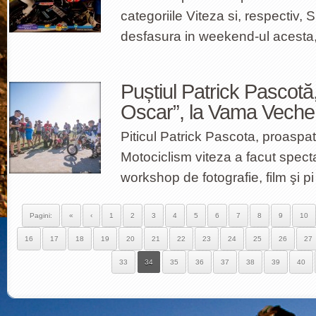
categoriile Viteza si, respectiv,
desfasura in weekend-ul acesta
Puștiul Patrick Pascotă,
Oscar”, la Vama Veche
Piticul Patrick Pascota, proaspa
Motociclism viteza a facut specta
workshop de fotografie, film şi pi
Pagini:
«
‹
1
2
3
4
5
6
7
8
9
10
16
17
18
19
20
21
22
23
24
25
26
27
33
34
35
36
37
38
39
40