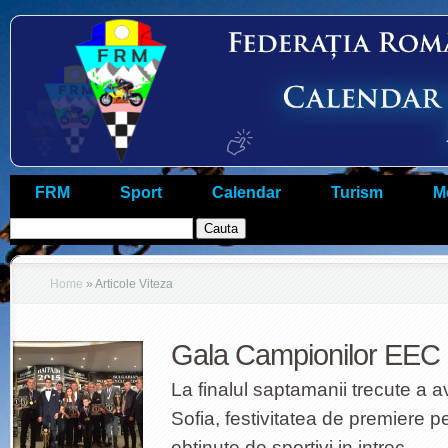
FRM
Sport
Calendar
Turism
M
Home
»
Articole Viteza
Gala Campionilor EEC S
La finalul saptamanii trecute a av
Sofia, festivitatea de premiere 
obtinute de sportivi in intrec