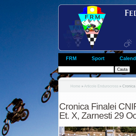
FRM
Sport
Calend
Home
»
Articole Endurocross
»
Cronica 
Cronica Finalei CNI
Et. X, Zarnesti 29 O