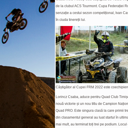
de la clubul ACS Tourmont. Cupa Federației R
senzație a cestui sezon competițional, Ivan C
în ciuda tinereții lui.
Câștigător al Cupei FRM 2022 este coechipieru
Lorincz Csaba, aduce pentru Quad Club Timiș
nouă victorie și un nou titlu de Campion Națion
Quad PRO. Este singura clasă la care primii trei
din clasamentul general au luat startul în ultim
mai mult, au terminat toți trei pe podium. Locul 