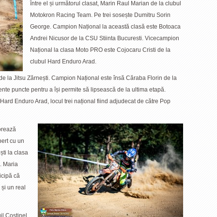
între el și următorul clasat, Marin Raul Marian de la clubul
Motokron Racing Team. Pe trei sosește Dumitru Sorin
George. Campion Național la această clasă este Botoaca
Andrei Nicusor de la CSU Stiinta Bucuresti. Vicecampion
Național la clasa Moto PRO este Cojocaru Cristi de la
clubul Hard Enduro Arad.
 la Jitsu Zărnești. Campion Național este însă Căraba Florin de la
nte puncte pentru a își permite să lipsească de la ultima etapă.
Hard Enduro Arad, locul trei național fiind adjudecat de către Pop
norează
ert cu un
ști la clasa
. Maria
icipă că
și un real
il Costinel