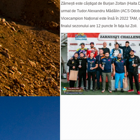
Zărnești este câștigat de Burjan Zoltan (Haita 
urmat de Tudor Alexandru Mădălin (ACS Odobe
Vicecampion Național este însă în 2022 TAM, c
finalul sezonului are 12 puncte în fața lui Zoli.