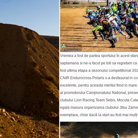
Vremea a fost de partea sportului în acest sfars
saptamana si ne-a facut pe toti sa regretam ca
fost ultima etapa a sezonului competitional 20
CNIR Endurocross Polaris s-a desfasurat in con
excelente, pentru aceasta meritul fiind in mare
al promotorului Campionatului National, prese
clubului Lion Racing Team Sebis, Mocuta Catal
egala masura organizarea clubului Jitsu Zarnes
exemplara, chiar dacă la start au fost mai mulți 