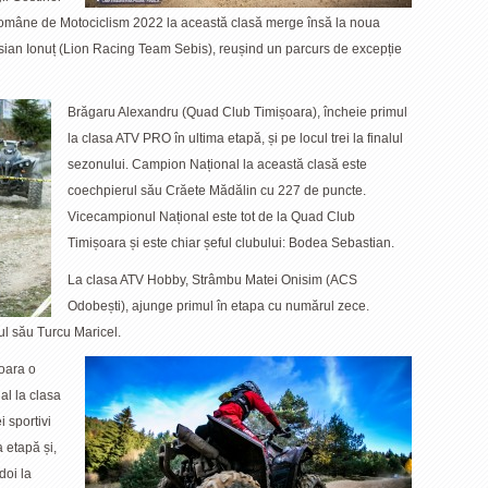
omâne de Motociclism 2022 la această clasă merge însă la noua
asian Ionuț (Lion Racing Team Sebis), reușind un parcurs de excepție
Brăgaru Alexandru (Quad Club Timișoara), încheie primul
la clasa ATV PRO în ultima etapă, și pe locul trei la finalul
sezonului. Campion Național la această clasă este
coechpierul său Crăete Mădălin cu 227 de puncte.
Vicecampionul Național este tot de la Quad Club
Timișoara și este chiar șeful clubului: Bodea Sebastian.
La clasa ATV Hobby, Strâmbu Matei Onisim (ACS
Odobești), ajunge primul în etapa cu numărul zece.
l său Turcu Maricel.
oara o
al la clasa
 sportivi
a etapă și,
doi la