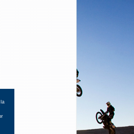
 la
or