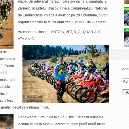
etape. Un adevărat maraton care s-a încheiat sambata la
Zarnesti, in judetul Brasov. Finala Campionatului National
de Endurocross Polaris a avut loc pe 29 Octombrie, clubul
organizator fiind la fel ca anul trecut, clubul Jitsu Zarnesti.
Au concurat clasele: MOTO-A, VET, B, C ; QUAD-A, C;
ATV-A si C.
it de
 aceasta a
22. Finala
Abon
ditii
 masura si
dintele
in. In
ti a fost
sportivi decât se estimau inițial.
Horia Andrei Strejuț de la clubul Jitsu Zărnești reușește
victoria la clasa Moto A, acesta reușind pună două minte