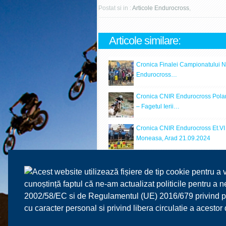
Postat si in :
Articole Endurocross
,
Articole similare:
Cronica Finalei Campionatului N
Endurocross…
Cronica CNIR Endurocross Polaris
– Fagetul Ierii…
Cronica CNIR Endurocross Et.VI
Moneasa, Arad 21.09.2024
Cronica CNIR Endurocross Etapa
Crișcior/Brad (HD)…
Acest website utilizează fișiere de tip cookie pentru a 
cunoștință faptul că ne-am actualizat politicile pentru a
Cronica CNIR Endurocross Et.1 
2002/58/EC si de Regulamentul (UE) 2016/679 privind prot
Izvoranu, Buzău…
cu caracter personal si privind libera circulatie a acesto