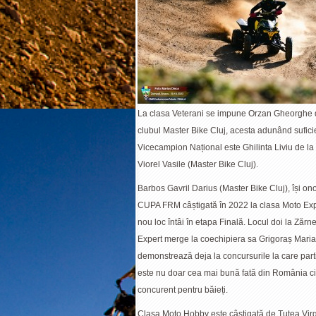
La clasa Veterani se impune Orzan Gheorghe de
clubul Master Bike Cluj, acesta adunând suficie
Vicecampion Național este Ghilinta Liviu de la 
Viorel Vasile (Master Bike Cluj).
Barbos Gavril Darius (Master Bike Cluj), își o
CUPA FRM câștigată în 2022 la clasa Moto Exp
nou loc întâi în etapa Finală. Locul doi la Zărne
Expert merge la coechipiera sa Grigoraș Maria
demonstrează deja la concursurile la care part
este nu doar cea mai bună fată din România ci 
concurent pentru băieți.
Clasa Moto Hobby este câștigată de Tutea Virg