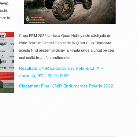
Deva),
ști).
are la
Cupa FRM 2022 la clasa Quad Hobby este câștigată de
către Tcaciuc Gabriel Daniel de la Quad Club Timișoara,
acesta fiind prezent inclusiv la Finală unde a urcat pe cea
mai înaltă treaptă a podiumului.
Rezultate CNIR Endurocross Polaris Et. X –
Zarnesti, BV – 29.10.2022
Clasament Final CNIR Endurocross Polaris 2022