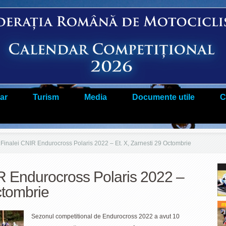
ar
Turism
Media
Documente utile
C
Finalei CNIR Endurocross Polaris 2022 – Et. X, Zarnesti 29 Octombrie
R Endurocross Polaris 2022 –
ctombrie
Sezonul competitional de Endurocross 2022 a avut 10