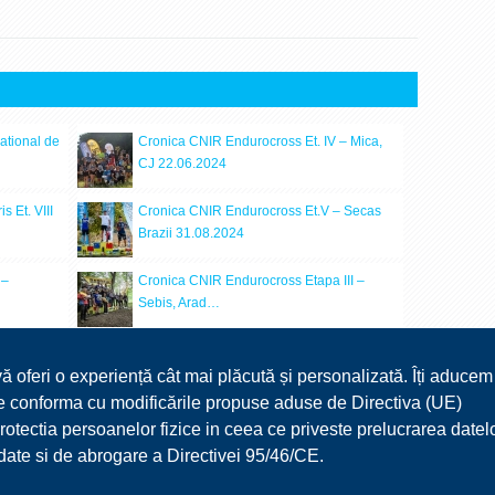
ational de
Cronica CNIR Endurocross Et. IV – Mica,
CJ 22.06.2024
 Et. VIII
Cronica CNIR Endurocross Et.V – Secas
Brazii 31.08.2024
 –
Cronica CNIR Endurocross Etapa III –
Sebis, Arad…
 II –
Cronica CNIR Endurocross Et.VII –
CAMPULUNG MUSCEL…
vă oferi o experiență cât mai plăcută și personalizată. Îți aducem
 ne conforma cu modificările propuse aduse de Directiva (UE)
–
Cronica CNIR Endurocross Et.V – Secas
ectia persoanelor fizice in ceea ce priveste prelucrarea datel
Brazii, Arad…
r date si de abrogare a Directivei 95/46/CE.