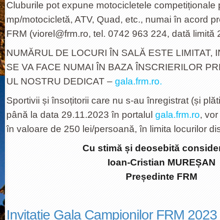
Cluburile pot expune motocicletele competiționale
mp/motocicletă, ATV, Quad, etc., numai în acord pre
FRM (viorel@frm.ro, tel. 0742 963 224, dată limită 
NUMĂRUL DE LOCURI ÎN SALĂ ESTE LIMITAT, 
SE VA FACE NUMAI ÎN BAZA ÎNSCRIERILOR PR
UL NOSTRU DEDICAT –
gala.frm.ro.
Sportivii și însoțitorii care nu s-au înregistrat (și plăti
până la data 29.11.2023 în portalul
gala.frm.ro
, vor
în valoare de 250 lei/persoană, în limita locurilor di
Cu stimă și deosebită consider
Ioan-Cristian MUREȘAN
Președinte FRM
Invitatie Gala Campionilor FRM 202