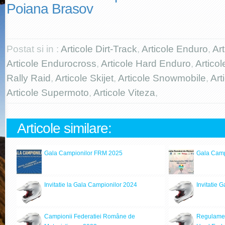
Poiana Brasov
Postat si in :
Articole Dirt-Track
,
Articole Enduro
,
Ar
Articole Endurocross
,
Articole Hard Enduro
,
Artico
Rally Raid
,
Articole Skijet
,
Articole Snowmobile
,
Art
Articole Supermoto
,
Articole Viteza
,
Articole similare:
Gala Campionilor FRM 2025
Gala Camp
Invitatie la Gala Campionilor 2024
Invitatie
Campionii Federatiei Române de
Regulamen