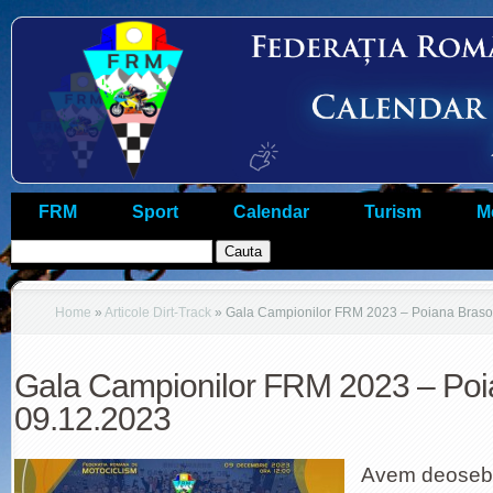
FRM
Sport
Calendar
Turism
M
Home
»
Articole Dirt-Track
»
Gala Campionilor FRM 2023 – Poiana Braso
Gala Campionilor FRM 2023 – Poi
09.12.2023
Avem deosebi