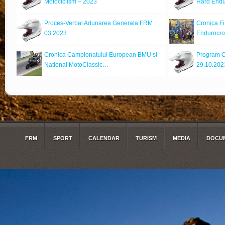
Motociclism – 2023
Hard Endu
Proces-Verbal Adunarea Generala FRM
Cronica Fi
03.2023
Endurocr
Cronica Campionatului European BMU si
Program C
National MotoClassic…
29.10.202
FRM
SPORT
CALENDAR
TURISM
MEDIA
DOCUM