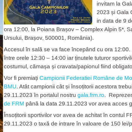
invitam la Ga
2023 și Gala
in data de 9 
ora 12:00, la Poiana Brașov – Complex Alpin 5*, S
Ursului, Brașov, 500001, România).
Accesul în sală se va face începând cu ora 12:00. C
între orele 12:30 – 14:00 iar ținutele tuturor sportivilo
costumul, cămașa și cravata/papionul fiind obligator
Vor fi premiați
Campionii Federatiei Române de Mo
BMU
. Atât campionii cât și însoțitorii acestora treb
29.11.2023 în portalul nostru
gala.frm.ro
. Reprezen
de FRM
până la data 29.11.2023 vor avea acces gr
Însoțitorii sportivilor vor avea de achitat în contul
29.11.2023 o taxă de intrare în valoare de 150 lei