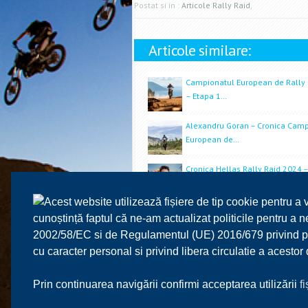
Postat si in :
Articole Rally Raid
,
Articole similare:
Campionatul European de Rally
– Etapa 1…
Alexandru Goran – Cronica Camp
European de…
Cronica Hellas Rally Raid 2024 – 
Campionatul…
Acest website utilizează fișiere de tip cookie pentru a 
RoRally Marathon – Campionatu
cunoștință faptul că ne-am actualizat politicile pentru a
European & CNIR…
2002/58/EC si de Regulamentul (UE) 2016/679 privind prot
cu caracter personal si privind libera circulatie a acesto
Cupa FIM-Europe de Tot Teren & 
Raid…
Prin continuarea navigării confirmi acceptarea utilizării
f