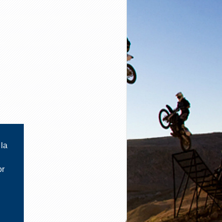
 la
or