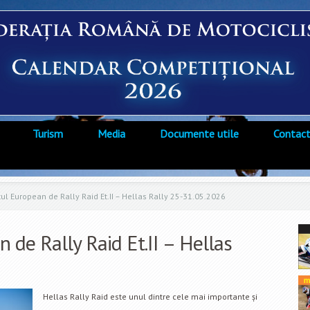
Turism
Media
Documente utile
Contac
 European de Rally Raid Et.II – Hellas Rally 25-31.05.2026
de Rally Raid Et.II – Hellas
Hellas Rally Raid este unul dintre cele mai importante și