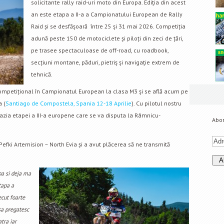
solicitante rally raid-uri moto din Europa. Ediția din acest
an este etapa a II-a a Campionatului European de Rally
Raid și se desfășoară între 25 și 31 mai 2026. Competiția
adună peste 150 de motociclete și piloți din zeci de țări,
pe trasee spectaculoase de off-road, cu roadbook,
secțiuni montane, păduri, pietriș și navigație extrem de
tehnică.
mpetițional în Campionatul European la clasa M3 și se află acum pe
 (
Santiago de Compostela, Spania 12-18 Aprilie
). Cu pilotul nostru
azia etapei a III-a europene care se va disputa la Râmnicu-
Abon
efki Artemision – North Evia și a avut plăcerea să ne transmită
pa si deja ma
tapa a
cut foarte
sa pregatesc
tra iar