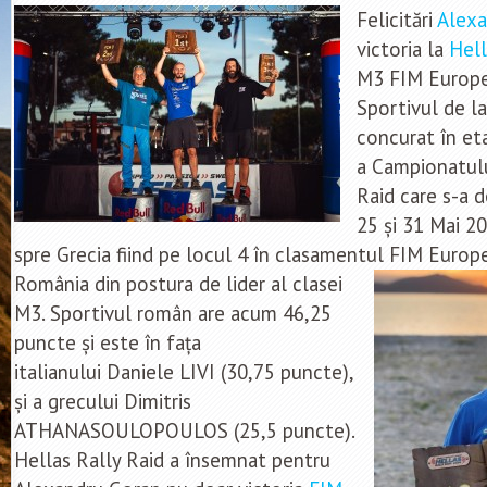
Felicitări
Alexa
victoria la
Hell
M3 FIM Europe
Sportivul de l
concurat în eta
a Campionatul
Raid care s-a d
25 și 31 Mai 2
spre Grecia fiind pe locul 4 în clasamentul FIM Europe
România din postura
de lider al clasei
M3. Sportivul român are acum 46,25
puncte și este în fața
italianului Daniele LIVI (30,75 puncte),
și a grecului Dimitris
ATHANASOULOPOULOS (25,5 puncte).
Hellas Rally Raid a însemnat pentru