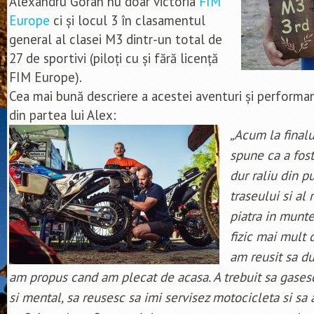
Alexandru Goran nu doar victoria
FIM
Europe
ci și locul 3 în clasamentul
general al clasei M3 dintr-un total de
27 de sportivi (piloți cu și fără licență
FIM Europe).
Cea mai bună descriere a acestei aventuri și performan
din partea lui Alex:
„Acum la finalu
spune ca a fos
dur raliu din p
traseului si al 
piatra in munte
fizic mai mult
am reusit sa du
am propus cand am plecat de acasa. A trebuit sa gasesc 
si mental, sa reusesc sa imi servisez motocicleta si sa