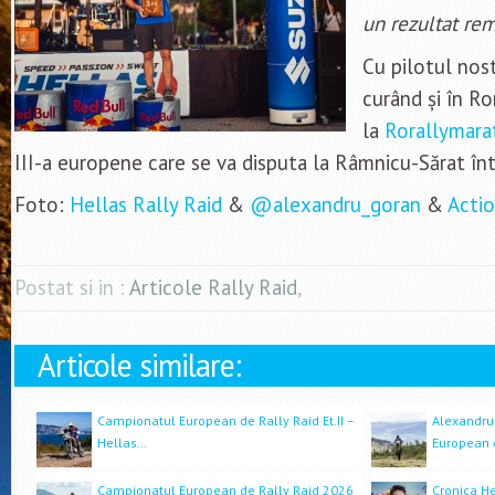
un rezultat rem
Cu pilotul nos
curând și în R
la
Rorallymara
III-a europene care se va disputa la Râmnicu-Sărat în
Foto:
Hellas Rally Raid
&
@alexandru_goran
&
Acti
Postat si in :
Articole Rally Raid
,
Articole similare:
Campionatul European de Rally Raid Et.II –
Alexandru
Hellas…
European
Campionatul European de Rally Raid 2026
Cronica He