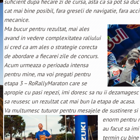
suficient dupa fiecare zi de cursa, asta ca sa pot sa duc 
cat mai bine posibil, fara greseli de navigatie, fara acc
mecanice.
Ma bucur pentru rezultat, mai ales
avand in vedere complexitatea raliului
si cred ca am ales o strategie corecta
de abordare a fiecarei zile de concurs.
Acum urmeaza o perioada intensa
pentru mine, ma voi pregati pentru
etapa 3 – RoRallyMaraton care se
apropie cu pasi repezi, imi doresc sa nu ii dezamagesc 
sa reusesc un rezultat cat mai bun la etapa de acasa.
Va multumesc tuturor pentru mesajele de sustinere si i
enorm pentru
au facut sa imi
termin cu bine 