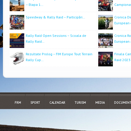
– Etapa 1…
Campiona
Speedway & Rally Raid – Participări…
Cronica Di
European 
Rally Raid Open Sessions – Scoala de
Cronica R
Rally Raid…
European
Rezultate Prolog – FIM Europe Tout Terrain
Finala Ca
Rally Cup…
Raid 2023
FRM
SPORT
CALENDAR
TURISM
MEDIA
DOCUMENT