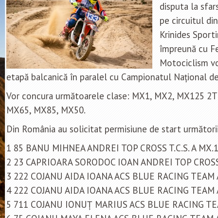
disputa la sfar
pe circuitul din
Krinides Sport
împreună cu Fe
Motociclism vo
etapă balcanică în paralel cu Campionatul Național d
Vor concura următoarele clase: MX1, MX2, MX125 2T
MX65, MX85, MX50.
Din România au solicitat permisiune de start următorii
1 85 BANU MIHNEA ANDREI TOP CROSS T.C.S. A MX.
2 23 CAPRIOARA SORODOC IOAN ANDREI TOP CROSS T
3 222 COJANU AIDA IOANA ACS BLUE RACING TEAM 
4 222 COJANU AIDA IOANA ACS BLUE RACING TEAM 
5 711 COJANU IONUȚ MARIUS ACS BLUE RACING TE