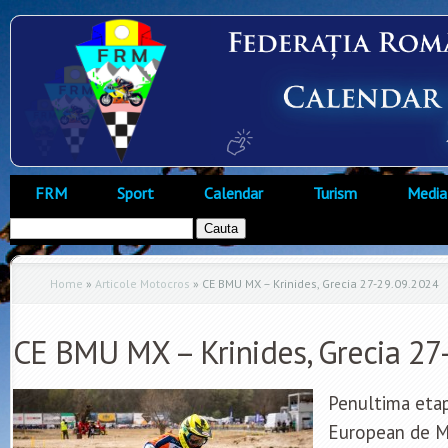
FRM
Sport
Calendar
Turism
Media
Home
»
Articole Motocros
»
CE BMU MX – Krinides, Grecia 27-29.09.2024
CE BMU MX – Krinides, Grecia 27
Penultima eta
European de 