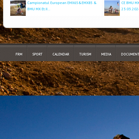
Campionatul European EMX65&EMX85 &
CE BMU MX 
BMU MX Et.II…
23.03.202
FRM
SPORT
CALENDAR
TURISM
MEDIA
DOCUMENT