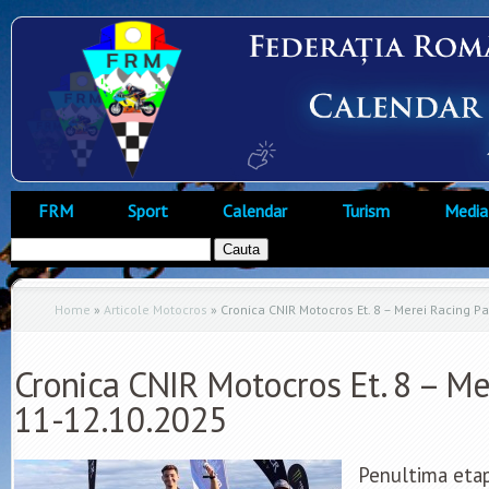
FRM
Sport
Calendar
Turism
Media
Home
»
Articole Motocros
»
Cronica CNIR Motocros Et. 8 – Merei Racing P
Cronica CNIR Motocros Et. 8 – Me
11-12.10.2025
Penultima eta