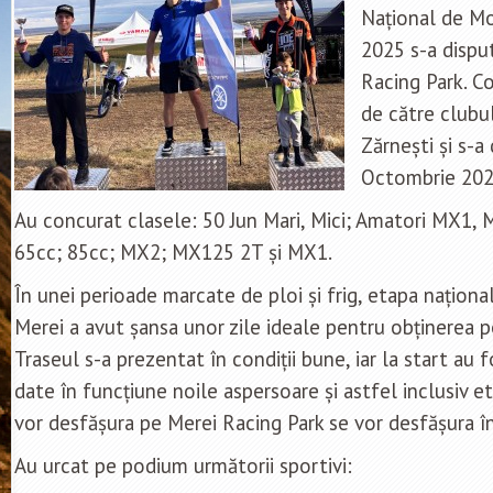
Național de M
2025 s-a disput
Racing Park. C
de către clubu
Zărnești și s-a
Octombrie 202
Au concurat clasele: 50 Jun Mari, Mici; Amatori MX1, M
65cc; 85cc; MX2; MX125 2T și MX1.
În unei perioade marcate de ploi și frig, etapa națion
Merei a avut șansa unor zile ideale pentru obținerea p
Traseul s-a prezentat în condiții bune, iar la start au 
date în funcțiune noile aspersoare și astfel inclusiv e
vor desfășura pe Merei Racing Park se vor desfășura în
Au urcat pe podium următorii sportivi: