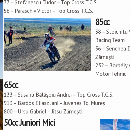
77 – Ștefănescu Tudor – Top Cross T.C.S.
56 – Paraschiv Victor – Top Cross T.C.S.
85cc
38 – Stoichitu
Racing Team
36 – Senchea Da
Zărnești
232 – Borbély 
Motor Tehnic
65cc
133 – Susanu Bălășoiu Andrei – Top Cross T.C.S.
913 – Bardos Eliasz Jani – Juvenes Tg. Mureș
800 – Ursu Gabriel – Jitsu Zărnești
50cc Juniori Mici