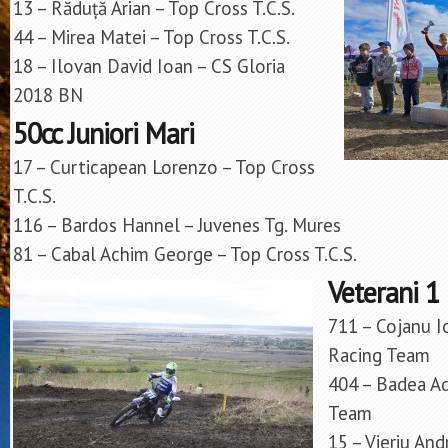
13 – Răduță Arian – Top Cross T.C.S.
44 – Mirea Matei – Top Cross T.C.S.
18 – Ilovan David Ioan – CS Gloria
2018 BN
50cc Juniori Mari
17 – Curticapean Lorenzo – Top Cross
T.C.S.
116 – Bardos Hannel – Juvenes Tg. Mures
81 – Cabal Achim George – Top Cross T.C.S.
Veterani 1
711 – Cojanu I
Racing Team
404 – Badea Ad
Team
15 – Vieriu And