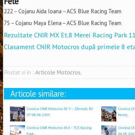
Fete
222 – Cojanu Aida Ioana – ACS Blue Racing Team
75 – Cojanu Maya Elena – ACS Blue Racing Team
Rezultate CNIR MX Et.8 Merei Racing Park 1
Clasament CNIR Motocros după primele 8 et
Postat si in :
Articole Motocros
,
Articole similare:
Cronica CNIR Motocros Et. V – Zărnești, BV
Cronica CN
07-08.06.2025
Mureș…
Cronica CNIR Motocros Et.II – TCS Racing
Cronica CN
Park…
04.05.202