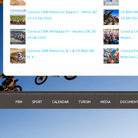
Cronica CNIR Motocros Etapa V – Merei, BZ
CE BMU MX 
13-14.06.2026
29.09.202
Cronica CNIR MX Etapa VI – Moreni, DB 28-
Cronica CN
29.06.2025
Mures…
Cronica CNIR Motocros Et. I & CE BMU MX
Cronica Fi
Et. II –…
Motocros 
FRM
SPORT
CALENDAR
TURISM
MEDIA
DOCUMENT