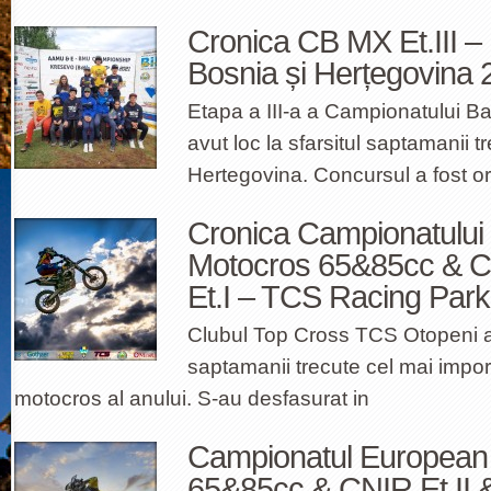
Cronica CB MX Et.III –
Bosnia și Herțegovina 
Etapa a III-a a Campionatului B
avut loc la sfarsitul saptamanii t
Hertegovina. Concursul a fost o
Cronica Campionatului
Motocros 65&85cc & C
Et.I – TCS Racing Par
Clubul Top Cross TCS Otopeni a o
saptamanii trecute cel mai impo
motocros al anului. S-au desfasurat in
Campionatul European
65&85cc & CNIR Et.II 