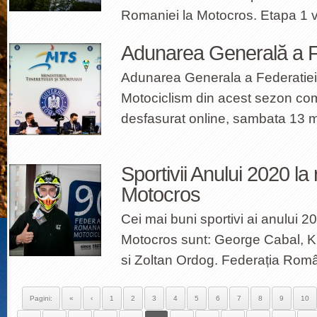
Romaniei la Motocros. Etapa 1 
Adunarea Generală a
Adunarea Generala a Federati
Motociclism din acest sezon com
desfasurat online, sambata 13 m
Sportivii Anului 2020 l
Motocros
Cei mai buni sportivi ai anului 20
Motocros sunt: George Cabal, K
si Zoltan Ordog. Federația Rom
Pagini:
«
‹
1
2
3
4
5
6
7
8
9
10