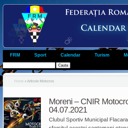
FRM
Sport
Calendar
Turism
M
Home
»
Articole Motocros
Moreni – CNIR Motocros
04.07.2021
Clubul Sportiv Municipal Flacar
sfarsitul acestei saptamani etapa 