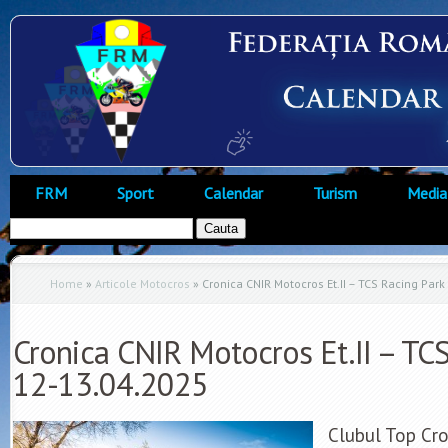
FRM
Sport
Calendar
Turism
Media
Home
»
Articole Motocros
»
Cronica CNIR Motocros Et.II – TCS Racing Par
Cronica CNIR Motocros Et.II – TC
12-13.04.2025
Clubul Top Cr