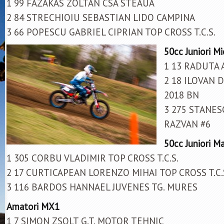
1 99 FAZAKAS ZOLTAN CSA STEAUA
2 84 STRECHIOIU SEBASTIAN LIDO CAMPINA
3 66 POPESCU GABRIEL CIPRIAN TOP CROSS T.C.S.
50cc Juniori Mi
1 13 RADUTA A
2 18 ILOVAN 
2018 BN
3 275 STANES
RAZVAN #6
50cc Juniori Ma
1 305 CORBU VLADIMIR TOP CROSS T.C.S.
2 17 CURTICAPEAN LORENZO MIHAI TOP CROSS T.C.
3 116 BARDOS HANNAEL JUVENES TG. MURES
Amatori MX1
1 7 SIMON ZSOLT G.T. MOTOR TEHNIC