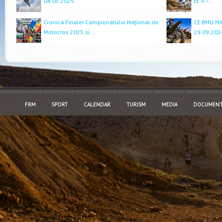
04.05.2025
Et. II –…
Cronica Finalei Campionatului Național de
CE BMU MX 
Motocros 2025 si…
29.09.202
FRM
SPORT
CALENDAR
TURISM
MEDIA
DOCUMENT