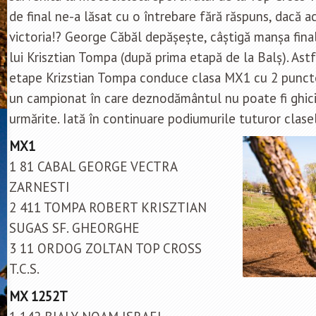
de final ne-a lăsat cu o întrebare fără răspuns, dacă ac
victoria!? George Căbăl depășește, câștigă manșa finală 
lui Krisztian Tompa (după prima etapă de la Balș). Ast
etape Krizstian Tompa conduce clasa MX1 cu 2 puncte
un campionat în care deznodământul nu poate fi ghici
urmărite. Iată în continuare podiumurile tuturor clase
MX1
1 81 CABAL GEORGE VECTRA
ZARNESTI
2 411 TOMPA ROBERT KRISZTIAN
SUGAS SF. GHEORGHE
3 11 ORDOG ZOLTAN TOP CROSS
T.C.S.
MX 1252T