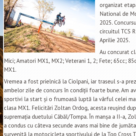
organizat etap
National de M
2025. Concursu
circuitul TCS R
Aprilie 2025.
Au concurat cla
Mici; Amatori MX1, MX2; Veterani 1, 2; Fete; 65cc; 8
MX1.
Vremea a fost prielnică la Ciolpani, iar traseul s-a pr
ambelor zile de concurs în condiții foarte bune. Am a
sportivi la start și o frumoasă luptă la vârful celei m
clasa MX1. Felicitări Zoltan Ordog, acesta reușind dup
supremația duetului Căbăl/Tompa. În manșa a II-a, Zoli
a condus cu câteva secunde avans mai bine de jumăta
survenită la motocicleta sportivului de la Top Cross T