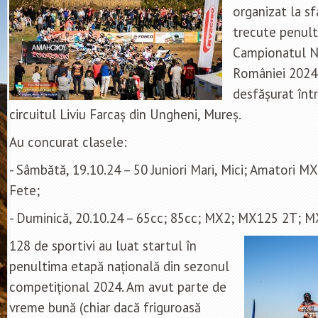
organizat la sf
trecute penult
Campionatul N
României 2024.
desfășurat înt
circuitul Liviu Farcaș din Ungheni, Mureș.
Au concurat clasele:
- Sâmbătă, 19.10.24 – 50 Juniori Mari, Mici; Amatori MX
Fete;
- Duminică, 20.10.24 – 65cc; 85cc; MX2; MX125 2T; M
128 de sportivi au luat startul în
penultima etapă națională din sezonul
competițional 2024. Am avut parte de
vreme bună (chiar dacă friguroasă