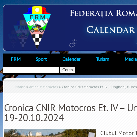
FRM
Sport
Calendar
Turism
Media
Home
»
Articole Motocros
»
Cronica CNIR Motocros Et. IV – Ungheni, Mure
Cronica CNIR Motocros Et. IV – U
19-20.10.2024
Clubul Motor 