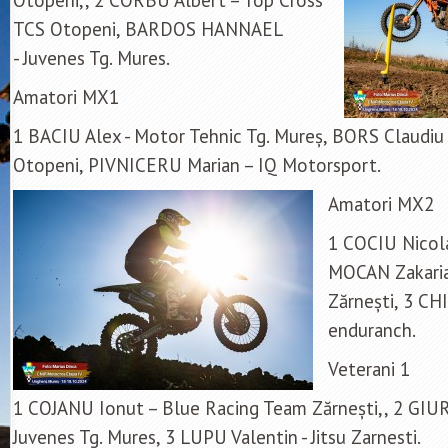
Otopeni,, 2 CORBU Albert – Top Cross
TCS Otopeni, BARDOS HANNAEL
- Juvenes Tg. Mures.
Amatori MX1
1 BACIU Alex - Motor Tehnic Tg. Mureș, BORS Claudiu 
Otopeni, PIVNICERU Marian – IQ Motorsport.
Amatori MX2
1 COCIU Nicol
MOCAN Zakaria
Zărnești, 3 CHI
enduranch.
Veterani 1
1 COJANU Ionut – Blue Racing Team Zărnești,, 2 GI
Juvenes Tg. Mures, 3 LUPU Valentin - Jitsu Zarnesti.