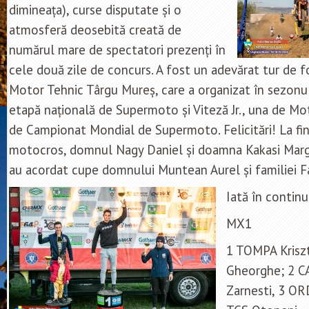
dimineața), curse disputate și o
atmosferă deosebită creată de
numărul mare de spectatori prezenți în
cele două zile de concurs. A fost un adevărat tur de f
Motor Tehnic Târgu Mureș, care a organizat în sezonu
etapă națională de Supermoto și Viteză Jr., una de Mo
de Campionat Mondial de Supermoto. Felicitări! La fin
motocros, domnul Nagy Daniel și doamna Kakasi Margi
au acordat cupe domnului Muntean Aurel și familiei F
Iată în contin
MX1
1 TOMPA Kriszt
Gheorghe; 2 CA
Zarnesti, 3 O