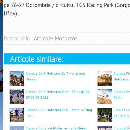
pe 26-27 Octombrie / circuitul TCS Racing Park (Gorgo
Ilfov).
Postat si in :
Articole Motocros
,
Articole similare:
Cronica CNIR Motocros Et. 7 – Ungheni,
Cronica Fi
Mureș…
Motocros
Cronica CNIR Motocros Et. V – Zărnești, BV
Cronica CN
07-08.06.2025
Park…
Cronica CNIR Motocros Et. 8 – Merei Racing
Cronica CN
Park…
23.06.202
Cronica Cupei de Motocros de la Merei,
Cronica CNI