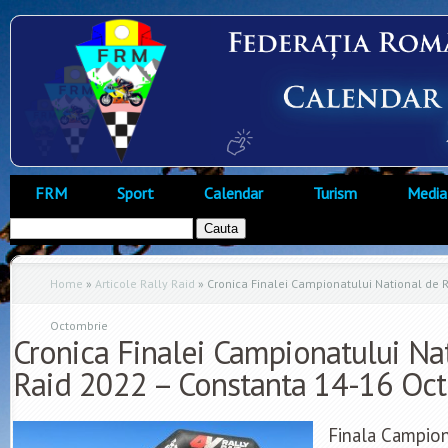
FRM
Sport
Calendar
Turism
Media
Home
»
Articole Rally Raid
»
Cronica Finalei Campionatului National de 
Octombrie
Cronica Finalei Campionatului Nat
Raid 2022 – Constanta 14-16 Oc
Finala Campion