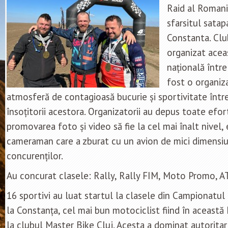
Raid al Romani
sfarsitul satap
Constanta. Cl
organizat acea
națională între
fost o organiza
atmosferă de contagioasă bucurie și sportivitate între t
însoțitorii acestora. Organizatorii au depus toate efor
promovarea foto și video să fie la cel mai înalt nivel, 
cameraman care a zburat cu un avion de mici dimensi
concurenților.
Au concurat clasele: Rally, Rally FIM, Moto Promo, A
16 sportivi au luat startul la clasele din Campionatul
la Constanța, cel mai bun motociclist fiind în această
la clubul Master Bike Cluj. Acesta a dominat autorita