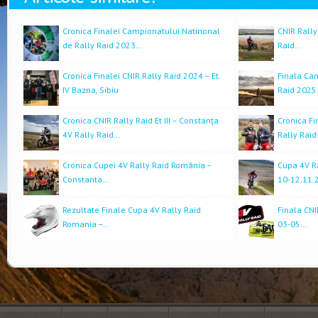
Cronica Finalei Campionatului Natinonal
CNIR Rally
de Rally Raid 2023…
Raid…
Cronica Finalei CNIR Rally Raid 2024 – Et.
Finala Cam
IV Bazna, Sibiu
Raid 2025
Cronica CNIR Rally Raid Et III – Constanța
Cronica Fi
4V Rally Raid…
Rally Rai
Cronica Cupei 4V Rally Raid România –
Cupa 4V R
Constanta…
10-12.11.
Rezultate Finale Cupa 4V Rally Raid
Finala CNI
Romania –…
03-05…