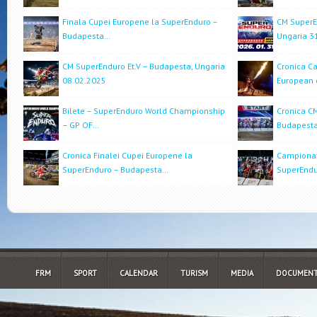
Finala Cupei Europene la SuperEnduro –
CM SuperEn
Budapesta…
Ungaria 3
CM SuperEnduro Et.V – Budapesta, Ungaria
Cronica C
08.02.2025
European 
Bilete – SuperEnduro World Championship
Cronica CM
– GP OF…
Budapesta
Cronica Finalei Cupei Europene la
Campionat
SuperEnduro – Budapesta…
SuperEndu
FRM
SPORT
CALENDAR
TURISM
MEDIA
DOCUMENT