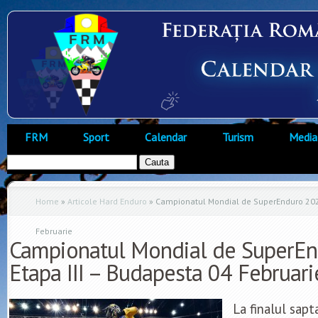
FRM
Sport
Calendar
Turism
Media
Home
»
Articole Hard Enduro
»
Campionatul Mondial de SuperEnduro 2023
Februarie
Campionatul Mondial de SuperEn
Etapa III – Budapesta 04 Februari
La finalul sapt