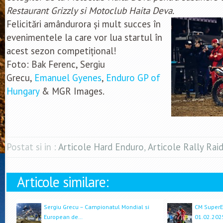
Restaurant Grizzly si Motoclub Haita Deva.
Felicitări amândurora și mult succes în
evenimentele la care vor lua startul în
acest sezon competițional!
Foto: Bak Ferenc, Sergiu
Grecu,
Emanuel Gyenes
,
Enduro GP of
Hungary
& MGR Images.
Postat si in :
Articole Hard Enduro
,
Articole Rally Rai
Articole similare:
Sergiu Grecu – Campionatul Mondial si
CM SuperEn
European de…
01.02.202