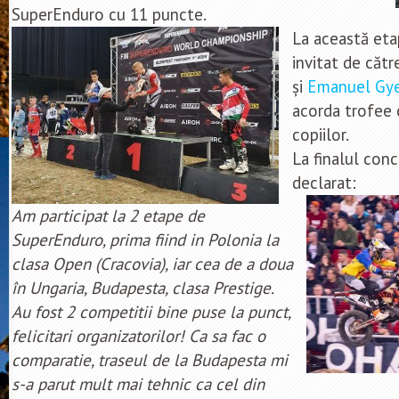
SuperEnduro cu 11 puncte.
La această eta
invitat de cătr
și
Emanuel Gye
acorda trofee c
copiilor.
La finalul conc
declarat:
Am participat la 2 etape de
SuperEnduro, prima fiind in Polonia la
clasa Open (Cracovia), iar cea de a doua
în Ungaria, Budapesta, clasa Prestige.
Au fost 2 competitii bine puse la punct,
felicitari organizatorilor! Ca sa fac o
comparatie, traseul de la Budapesta mi
s-a parut mult mai tehnic ca cel din