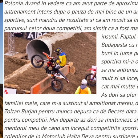
Polonia. Avand in vedere ca am avut parte de aproximat
antrenament intens dupa o pauza de mai bine de un an
sportive, sunt mandru de rezultate si ca am reusit sa i
parcursul celor doua competitii, am simtit ca a fost m
insumi. Faptul
Budapesta cu ri
buni in lume p
sportiva mi-a 
sa ma antrenez
mult si sa ince
cat mai multe c
As dori sa ofe
familiei mele, care m-a sustinut si ambitionat mereu, 
Zoltan Burjan pentru munca depusa ca de fiecare data 
pentru competitii. Mai departe as dori sa multumesc si 
mentorul meu de cand am inceput competitiile sportiv
colegilor de la Motoclub Haita Deva pentru sustinere c