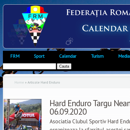
FRM
Sport
Calendar
Turism
Media
Home
»
Articole Hard Enduro
Hard Enduro Targu Neam
06.09.2020
Asociatia Clubul Sportiv Hard En
organizeaza la sfarsitul acestei s