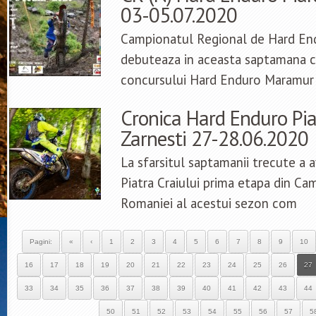
03-05.07.2020
Campionatul Regional de Hard End
debuteaza in aceasta saptamana cu
concursului Hard Enduro Maramur
Cronica Hard Enduro Piat
Zarnesti 27-28.06.2020
La sfarsitul saptamanii trecute a
Piatra Craiului prima etapa din Ca
Romaniei al acestui sezon com
Pagini:
«
‹
1
2
3
4
5
6
7
8
9
10
16
17
18
19
20
21
22
23
24
25
26
27
33
34
35
36
37
38
39
40
41
42
43
44
50
51
52
53
54
55
56
57
5