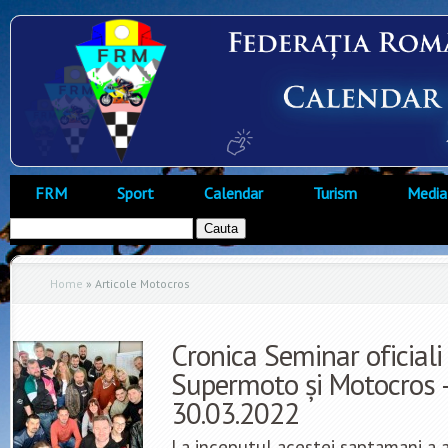
FRM
Sport
Calendar
Turism
Media
Home
»
Articole Motocros
Cronica Seminar oficiali 
Supermoto și Motocros –
30.03.2022
La inceputul acestei saptamani a 