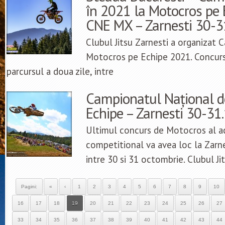
în 2021 la Motocros pe 
CNE MX – Zarnesti 30-3
Clubul Jitsu Zarnesti a organizat
Motocros pe Echipe 2021. Concurs
parcursul a doua zile, intre
Campionatul Național d
Echipe – Zarnesti 30-31
Ultimul concurs de Motocros al a
competitional va avea loc la Zarne
intre 30 si 31 octombrie. Clubul Ji
Pagini:
«
‹
1
2
3
4
5
6
7
8
9
10
16
17
18
19
20
21
22
23
24
25
26
27
33
34
35
36
37
38
39
40
41
42
43
44