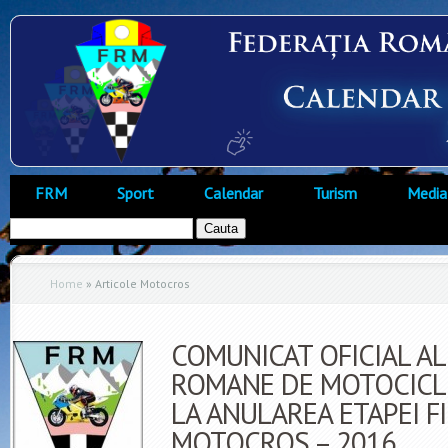
FRM
Sport
Calendar
Turism
Media
Home
»
Articole Motocros
COMUNICAT OFICIAL AL
ROMANE DE MOTOCICLI
LA ANULAREA ETAPEI F
MOTOCROS – 2016