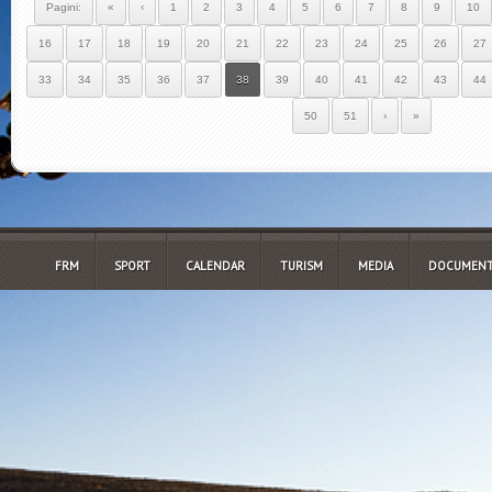
Pagini:
«
‹
1
2
3
4
5
6
7
8
9
10
16
17
18
19
20
21
22
23
24
25
26
27
33
34
35
36
37
38
39
40
41
42
43
44
50
51
›
»
FRM
SPORT
CALENDAR
TURISM
MEDIA
DOCUMENT