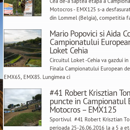
Cea de-a saptea etapa a Campiona
Motocros - EMX125 s-a desfasurat
din Lommel (Belgia), competitia f
Mario Popovici si Aida C
Campionatului European
Loket Cehia
Circuitul Loket -Cehia va gazdui i
Finala Campionatului European de
EMX65, EMX85. Lungimea ci
#41 Robert Krisztian To
puncte in Campionatul 
Motocros – EMX125
Sportivul #41 Robert Krisztian To
perioada 25-26.06.2016 la a 5 a e