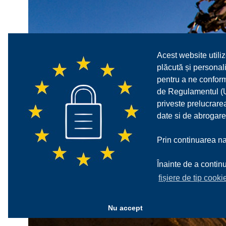
Acest website utiliz
plăcută și personali
pentru a ne confor
de Regulamentul (UE
priveste prelucrarea
date si de abrogare
Prin continuarea nav
Înainte de a continu
fișiere de tip cooki
Nu accept