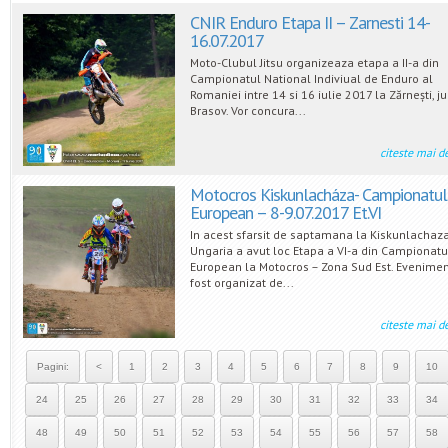
CNIR Enduro Etapa II – Zarnesti 14-
16.07.2017
Moto-Clubul Jitsu organizeaza etapa a II-a din
Campionatul National Indiviual de Enduro al
Romaniei intre 14 si 16 iulie 2017 la Zărnești, j
Brasov. Vor concura...
citeste mai d
Motocros Kiskunlacháza- Campionatul
European – 8-9.07.2017 Et.VI
In acest sfarsit de saptamana la Kiskunlachaza
Ungaria a avut loc Etapa a VI-a din Campionatu
European la Motocros – Zona Sud Est. Evenimen
fost organizat de...
citeste mai d
Pagini:
<
1
2
3
4
5
6
7
8
9
10
24
25
26
27
28
29
30
31
32
33
34
48
49
50
51
52
53
54
55
56
57
58