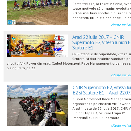
Peste trei zile, la Loket in Cehia, av
toate motivele să urmarim evolutia 
80 cei mai buni sportivi din Europa c
bat pentru titlurile claselor de juniori
citeste mai d
Arad 22 iulie 2017 – CNIR
Supermoto E2, Viteza Juniori E
Scutere E1
CNIR etapele de SuperMoto, Viteza s
Scutere isi dau intalnire sambata pe
circuitul VIK Power din Arad. Clubul Motorsport Race Management organizeaza
o singură zi, pe 22...
citeste mai d
CNIR Supermoto E2, Viteza Jun
E2 si Scutere E1 – Arad 22.07
Clubul Motorsport Race Managemen
organizeaza pe circuitul Vik Power d
Arad in data de 22 iulie 2017: CNIR V
Juniori Etapa 02, Scutere Etapa 01
împreună cu CNIR Supermoto...
citeste mai d