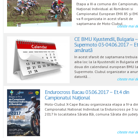
Etapa a III-a comuna din Campionat
Național Individual al României si
Campionatul European EMX 85 și EM
va fi organizata in acest sfarsit de
saptamana de Moto-Clubul...
citeste mai d
CE BMU Kyustendil, Bulgaria –
Supermoto 03-04.06.2017 – E
amânată
In acest sfarsit de saptamana trebuia
aiba loc la la Kyustendil in Bulgaria e
doua din calendarul european BMU l
Supermoto. Clubul organizator a anun
datorită...
citeste mai d
Endurocross Bacau 03.06.2017 – Et.4 din
Campionatul Național
Moto-Clubul X-Cape Bacau organizeaza etapa a IV-a di
Campionatul National Individual la Endurocross pe 3 iu
2017 în localitatea Sărata Băi, comuna Sărata din județu
citeste mai d