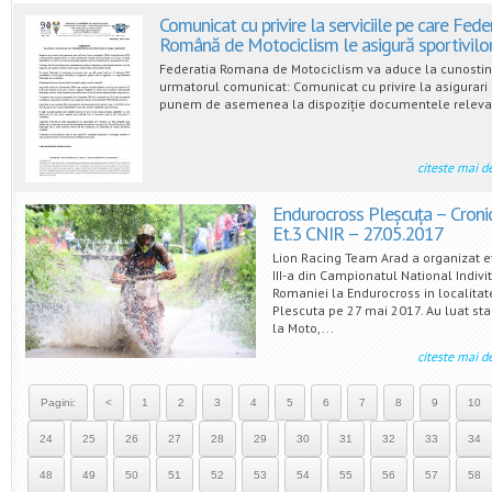
Comunicat cu privire la serviciile pe care Fede
Română de Motociclism le asigură sportivilo
Federatia Romana de Motociclism va aduce la cunostin
urmatorul comunicat: Comunicat cu privire la asigurar
punem de asemenea la dispoziție documentele relevan
citeste mai d
Endurocross Pleșcuța – Croni
Et.3 CNIR – 27.05.2017
Lion Racing Team Arad a organizat e
III-a din Campionatul National Indivi
Romaniei la Endurocross in localitat
Plescuta pe 27 mai 2017. Au luat sta
la Moto,...
citeste mai d
Pagini:
<
1
2
3
4
5
6
7
8
9
10
24
25
26
27
28
29
30
31
32
33
34
48
49
50
51
52
53
54
55
56
57
58