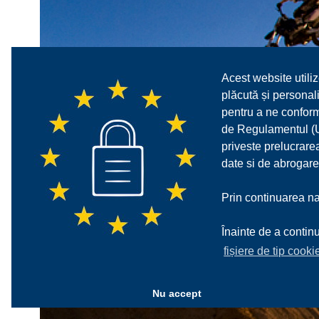
Acest website utiliz
plăcută și personali
pentru a ne confor
de Regulamentul (UE
priveste prelucrarea
date si de abrogare
Prin continuarea nav
Înainte de a continu
fișiere de tip cooki
Nu accept