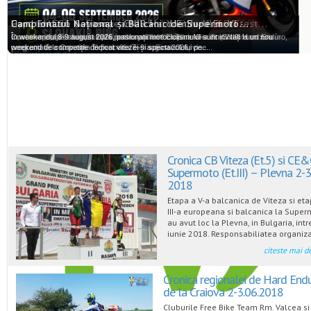
Oportunitate pentru pilotii români: Ohvale GP-7...
Cupa MACEC & European 125cc Youth - Ultimul test...
Hard Enduro Covasna - CNIR Hard Enduro Et. VI -...
Campionatul Național și Balcanic de Supermoto...
Oportunitate pentru piloții români: Ohvale GP-7 la Slovakia Ring
La sfarsitul acestei saptamanii patru sportivi români de Dirt Track vor concura în
Covasna, etapă-cheie în lupta pentru podium! Etapa a VI-a din CNIR Hard Enduro,
În weekendul 8-9 august 2026, pasionații motociclismului sunt invitați la un nou
competiții internaționale. Se vor desfășura: Finala...
programată la Covasna în perioada 7–9 august 2026, vine...
weekend de competiție dedicat vitezei și spectacolului pe...
Piloții interesați de o...
Cronica CB Viteza (Et.5) si CE
Supermoto (Et.III) – Plevna 2-3
2018
Etapa a V-a balcanica de Viteza si eta
III-a europeana si balcanica la Supe
au avut loc la Plevna, in Bulgaria, intre
iunie 2018. Responsabiliatea organizar
citeste mai d
Cronica regionalei de Hard End
de la Craiova 2-3.06.2018
Cluburile Free Bike Team Rm. Valcea si