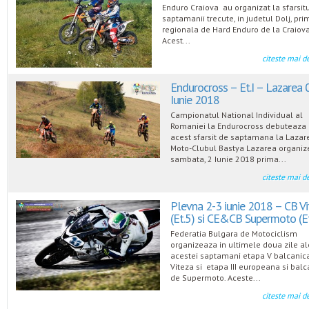
Enduro Craiova au organizat la sfarsit
saptamanii trecute, in judetul Dolj, pri
regionala de Hard Enduro de la Craiova
Acest...
citeste mai d
Endurocross – Et.I – Lazarea 
Iunie 2018
Campionatul National Individual al
Romaniei la Endurocross debuteaza 
acest sfarsit de saptamana la Lazar
Moto-Clubul Bastya Lazarea organi
sambata, 2 Iunie 2018 prima...
citeste mai d
Plevna 2-3 iunie 2018 – CB Vi
(Et.5) si CE&CB Supermoto (Et.
Federatia Bulgara de Motociclism
organizeaza in ultimele doua zile al
acestei saptamani etapa V balcanic
Viteza si etapa III europeana si balc
de Supermoto. Aceste...
citeste mai d