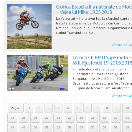
Cronica Etapei a II-a nationale de Mot
– Valea lui Mihai 19.05.2018
La Valea lui Mihai a avut loc la sfarsitul sapta
trecute etapa a II-a de Motocros din Campionat
National Individual al României. Organizator a 
clubul Transbuldex. Au...
citeste mai d
Cronica CE BMU Supermoto Et
I&II, Kjustendil 19-20.05.201
Primele doua etape balcanice de
Supermoto au avut loc la Kjustendil,
Bulgaria, intre 19 si 20 mai 2018.
Organizatorul acestora a fost Federa
Bulgara de Motociclism. Au alergat..
citeste mai d
Pagini:
<
1
2
3
4
5
6
7
8
9
10
24
25
26
27
28
29
30
31
32
33
34
48
49
50
51
52
53
54
55
56
57
58